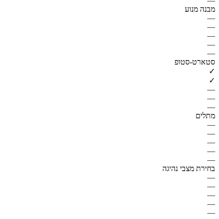
—
מבנה מנוע
—
—
—
—
—
סטארט-סטופ
✓
✓
—
—
—
מתלים
—
—
—
—
—
בחירת מצבי נהיגה
—
—
—
—
—