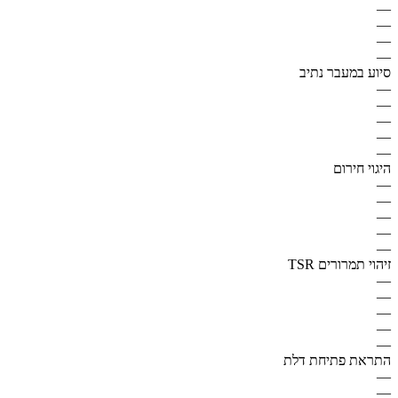
—
—
—
—
סיוע במעבר נתיב
—
—
—
—
—
היגוי חירום
—
—
—
—
—
זיהוי תמרורים TSR
—
—
—
—
—
התראת פתיחת דלת
—
—