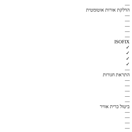
—
הדלקת אורות אוטומטית
—
—
—
—
—
ISOFIX
✓
✓
✓
✓
—
התראת חגורות
—
—
—
—
—
ביטול כרית אוויר
—
—
—
—