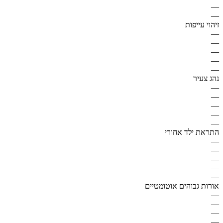
—
—
זיהוי עייפות
—
—
—
—
—
נהג צעיר
—
—
—
—
—
התראת ילד אחורי
—
—
—
—
—
אורות גבוהים אוטומטיים
—
—
—
—