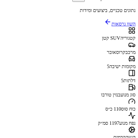
נתונים טכניים, ביצועים ומידות
השוו גרסאות
קטגוריה
SUV קטן
מרכב
קרוסאובר
מקומות ישיבה
5
דלתות
5
סוג מנוע
בנזין טורבו
כוח סוס
110 כ״ס
נפח מנוע
1197 סמ״ק
הנעה
קדמית