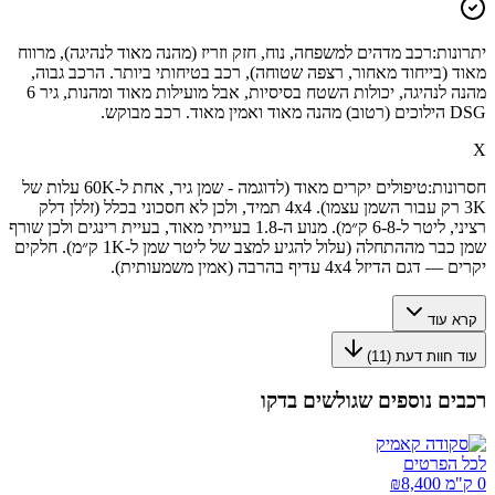
יתרונות:
רכב מדהים למשפחה, נוח, חזק וזריז (מהנה מאוד לנהיגה), מרווח
מאוד (בייחוד מאחור, רצפה שטוחה), רכב בטיחותי ביותר. הרכב גבוה,
מהנה לנהיגה, יכולות השטח בסיסיות, אבל מועילות מאוד ומהנות, גיר 6
DSG הילוכים (רטוב) מהנה מאוד ואמין מאוד. רכב מבוקש.
X
חסרונות:
טיפולים יקרים מאוד (לדוגמה - שמן גיר, אחת ל-60K עלות של
3K רק עבור השמן עצמו). 4x4 תמיד, ולכן לא חסכוני בכלל (זללן דלק
רציני, ליטר ל-6-8 ק״מ). מנוע ה-1.8 בעייתי מאוד, בעיית רינגים ולכן שורף
שמן כבר מההתחלה (עלול להגיע למצב של ליטר שמן ל-1K ק״מ). חלקים
יקרים — דגם הדיזל 4x4 עדיף בהרבה (אמין משמעותית).
קרא עוד
עוד חוות דעת (
11
)
רכבים נוספים שגולשים בדקו
לכל הפרטים
0 ק"מ ₪
8,400