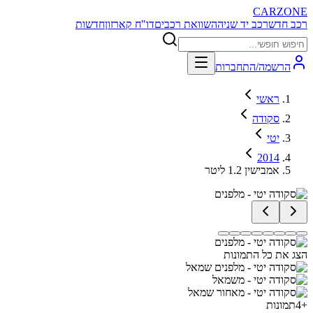
CARZONE
רכב חדש
רכב יד שניה
השוואת רכבים
דו"ח קארזון
חדשות
הרשמה/התחברות
ראשי
סקודה
יטי
2014
אמבישין 1.2 ליטר
הצג את כל התמונות
+
4
תמונות