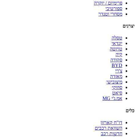
פרימיום / יוקרה
ספורטיבי
מסחרי וטנדר
יצרנים
טסלה
יונדאי
טויוטה
קיה
סקודה
BYD
צ'רי
מאזדה
מיצובישי
סוזוקי
סיאט
אמ.ג'י MG
כלים
דו"ח קארזון
השוואת רכבים
חדשות רכב