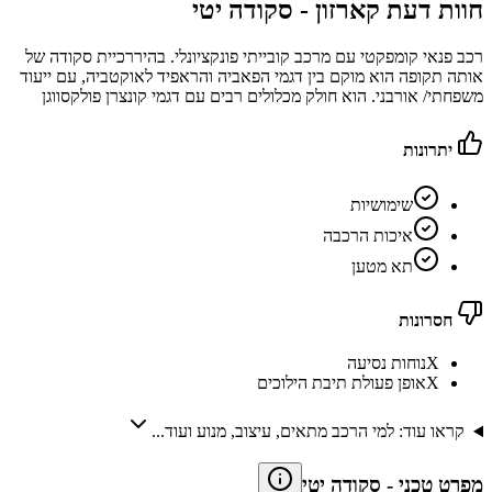
חוות דעת קארזון -
סקודה יטי
רכב פנאי קומפקטי עם מרכב קובייתי פונקציונלי. בהיררכיית סקודה של
אותה תקופה הוא מוקם בין דגמי הפאביה והראפיד לאוקטביה, עם ייעוד
משפחתי/ אורבני. הוא חולק מכלולים רבים עם דגמי קונצרן פולקסווגן
יתרונות
שימושיות
איכות הרכבה
תא מטען
חסרונות
X
נוחות נסיעה
X
אופן פעולת תיבת הילוכים
קראו עוד: למי הרכב מתאים, עיצוב, מנוע ועוד...
מפרט טכני
-
סקודה יטי