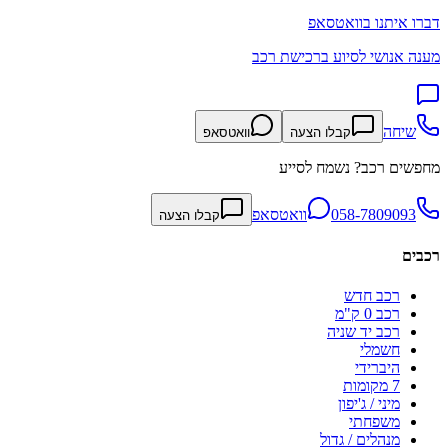
דברו איתנו בוואטסאפ
מענה אנושי לסיוע ברכישת רכב
שיחה
קבלו הצעה
וואטסאפ
מחפשים רכב? נשמח לסייע
058-7809093
וואטסאפ
קבלו הצעה
רכבים
רכב חדש
רכב 0 ק"מ
רכב יד שניה
חשמלי
היברידי
7 מקומות
מיני / ג'יפון
משפחתי
מנהלים / גדול