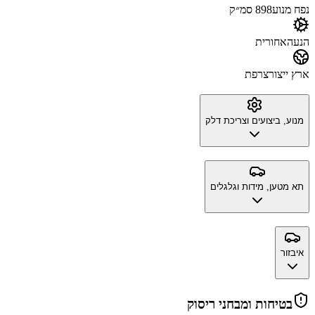
נפח מנוע
898 סמ״ק
הנעה
אחורית
ארץ ייצור
צרפת
מנוע, ביצועים וצריכת דלק
תא מטען, מידות וגלגלים
איבזור
בטיחות ומבחני ריסוק