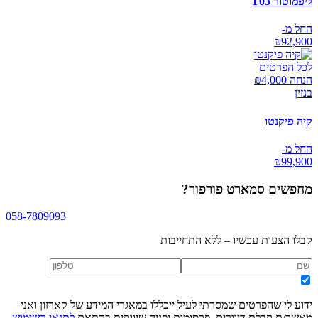
ליפמוטור T03
החל מ-
₪
92,900
לכל הפרטים
הנחה ₪
4,000
בנזין
קיה פיקנטו
החל מ-
₪
99,900
מחפשים
סמארט פורפור
?
058-7809093
קבלו הצעות עכשיו – ללא התחייבות
ידוע לי שהפרטים שמסרתי לעיל ייכללו במאגרי המידע של קארזון ואני
מאשר/ת קבלת דיוורים, פרסומות ופניה שיווקית בהתאם
לתנאי השימוש
,