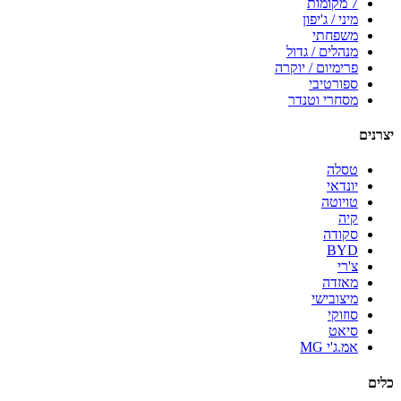
7 מקומות
מיני / ג'יפון
משפחתי
מנהלים / גדול
פרימיום / יוקרה
ספורטיבי
מסחרי וטנדר
יצרנים
טסלה
יונדאי
טויוטה
קיה
סקודה
BYD
צ'רי
מאזדה
מיצובישי
סוזוקי
סיאט
אמ.ג'י MG
כלים