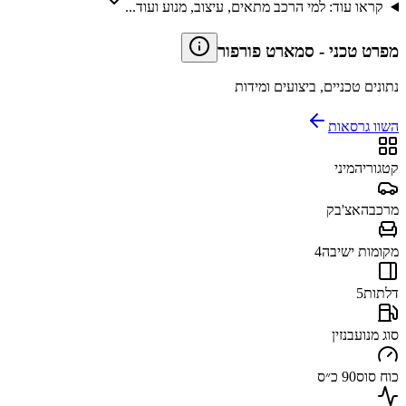
קראו עוד: למי הרכב מתאים, עיצוב, מנוע ועוד...
מפרט טכני
-
סמארט פורפור
נתונים טכניים, ביצועים ומידות
השוו גרסאות
קטגוריה
מיני
מרכב
האצ'בק
מקומות ישיבה
4
דלתות
5
סוג מנוע
בנזין
כוח סוס
90 כ״ס