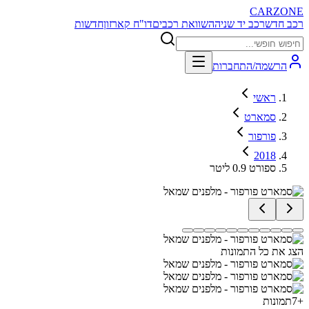
CARZONE
רכב חדש
רכב יד שניה
השוואת רכבים
דו"ח קארזון
חדשות
הרשמה/התחברות
ראשי
סמארט
פורפור
2018
ספורט 0.9 ליטר
הצג את כל התמונות
+
7
תמונות