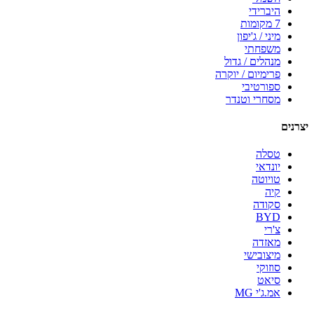
היברידי
7 מקומות
מיני / ג'יפון
משפחתי
מנהלים / גדול
פרימיום / יוקרה
ספורטיבי
מסחרי וטנדר
יצרנים
טסלה
יונדאי
טויוטה
קיה
סקודה
BYD
צ'רי
מאזדה
מיצובישי
סוזוקי
סיאט
אמ.ג'י MG