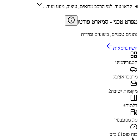
קראו עוד: למי הרכב מתאים, עיצוב, מנוע ועוד...
מפרט טכני
-
סמארט פורטו
נתונים טכניים, ביצועים ומידות
השוו גרסאות
קטגוריה
מיני
מרכב
האצ'בק
מקומות ישיבה
2
דלתות
3
סוג מנוע
בנזין
כוח סוס
61 כ״ס