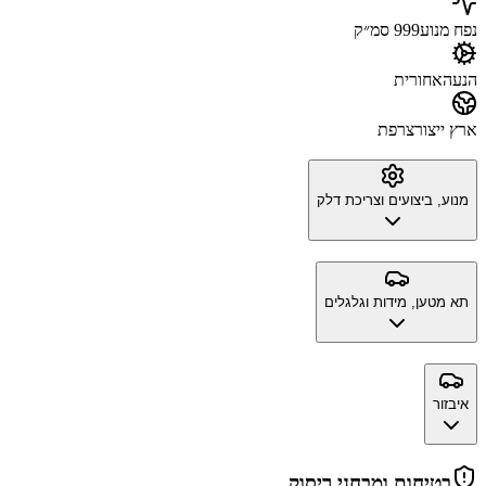
נפח מנוע
999 סמ״ק
הנעה
אחורית
ארץ ייצור
צרפת
מנוע, ביצועים וצריכת דלק
תא מטען, מידות וגלגלים
איבזור
בטיחות ומבחני ריסוק