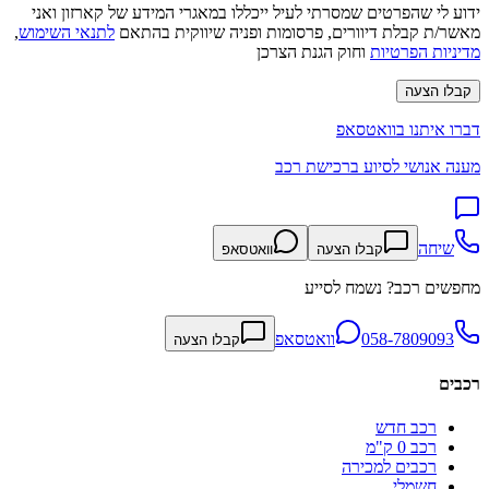
ידוע לי שהפרטים שמסרתי לעיל ייכללו במאגרי המידע של קארזון ואני
מאשר/ת קבלת דיוורים, פרסומות ופניה שיווקית בהתאם
לתנאי השימוש
,
מדיניות הפרטיות
וחוק הגנת הצרכן
קבלו הצעה
דברו איתנו בוואטסאפ
מענה אנושי לסיוע ברכישת רכב
שיחה
קבלו הצעה
וואטסאפ
מחפשים רכב? נשמח לסייע
058-7809093
וואטסאפ
קבלו הצעה
רכבים
רכב חדש
רכב 0 ק"מ
רכבים למכירה
חשמלי