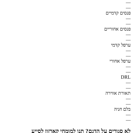
—
—
פנסים קדמיים
—
—
פנסים אחוריים
—
—
ערפל קדמי
—
—
ערפל אחורי
—
—
DRL
—
—
תאורת אווירה
—
—
בלם חניה
—
—
לא סגורים על הדגם? תנו למומחי קארזון לסייע