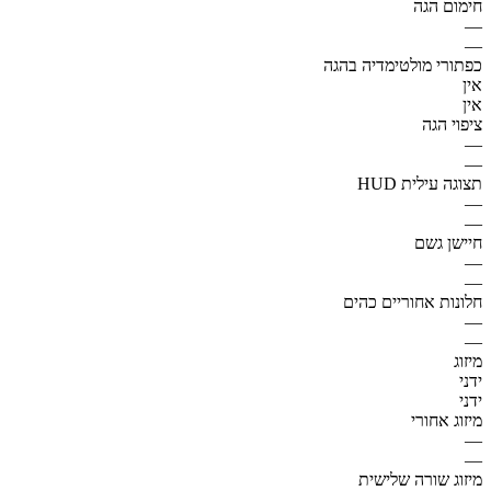
חימום הגה
—
—
כפתורי מולטימדיה בהגה
אין
אין
ציפוי הגה
—
—
תצוגה עילית HUD
—
—
חיישן גשם
—
—
חלונות אחוריים כהים
—
—
מיזוג
ידני
ידני
מיזוג אחורי
—
—
מיזוג שורה שלישית