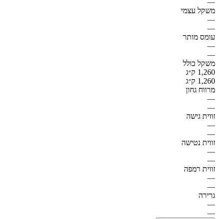
—
משקל עצמי
—
—
עומס מותר
—
—
משקל כולל
1,260 ק״ג
1,260 ק״ג
מרווח גחון
—
—
זווית גישה
—
—
זווית נטישה
—
—
זווית רמפה
—
—
גרירה
—
—