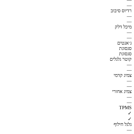
—
רדיוס סיבוב
—
—
מיכל דלק
—
—
ג׳אנטים
סגסוגת
סגסוגת
קוטר גלגלים
—
—
צמיג קדמי
—
—
צמיג אחורי
—
—
TPMS
✓
✓
גלגל חילוף
—