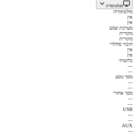
מולטימדיה
מולטימדיה
אין
אין
מערכת שמע
מקורית
מקורית
חיבור סלולרי
אין
אין
בלוטות׳
—
—
מסך נוסע
—
—
מסך אחורי
—
—
USB
—
—
AUX
—