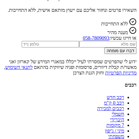
השאירו פרטים ונחזור אליכם עם ייעוץ מותאם אישית, ללא התחייבות.
ללא התחייבות
מענה מהיר
או חייגו עכשיו:
058-7809093
דברו עם מומחה
ידוע לי שהפרטים שמסרתי לעיל ייכללו במאגרי המידע של קארזון ואני
מאשר/ת קבלת דיוורים, פרסומות ופניה שיווקית בהתאם
לתנאי השימוש
,
מדיניות הפרטיות
וחוק הגנת הצרכן
רכבים
רכב חדש
רכב 0 ק"מ
רכבים למכירה
חשמלי
היברידי
7 מקומות
מיני / ג'יפון
משפחתי