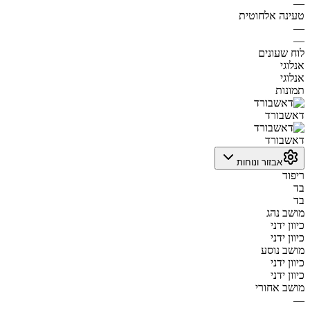
—
טעינה אלחוטית
—
—
לוח שעונים
אנלוגי
אנלוגי
תמונות
דאשבורד
דאשבורד
אבזור ונוחות
ריפוד
בד
בד
מושב נהג
כיוון ידני
כיוון ידני
מושב נוסע
כיוון ידני
כיוון ידני
מושב אחורי
—