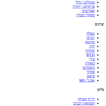
מנהלים / גדול
פרימיום / יוקרה
ספורטיבי
מסחרי וטנדר
יצרנים
טסלה
יונדאי
טויוטה
קיה
סקודה
BYD
צ'רי
מאזדה
מיצובישי
סוזוקי
סיאט
אמ.ג'י MG
כלים
דו"ח קארזון
השוואת רכבים