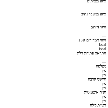
סיוע בצמתים
—
—
סיוע במעבר נתיב
—
—
היגוי חירום
—
—
זיהוי תמרורים TSR
local
local
התראת פתיחת דלת
—
—
מצלמה
אין
אין
חיישני קרבה
אין
אין
חניה אוטומטית
אין
אין
ראיית לילה