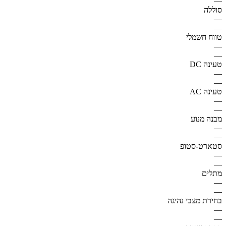
—
סוללה
—
—
טווח חשמלי
—
—
טעינה DC
—
—
טעינה AC
—
—
מבנה מנוע
—
—
סטארט-סטופ
—
—
מתלים
—
—
בחירת מצבי נהיגה
—
—