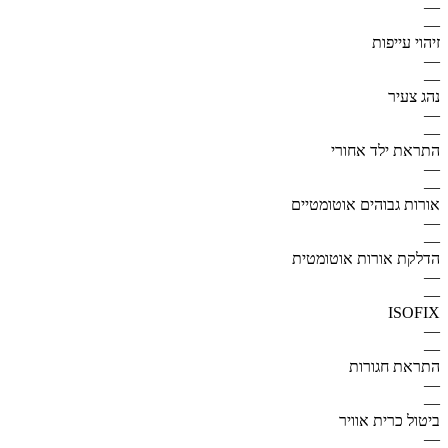
—
—
זיהוי עייפות
—
—
נהג צעיר
—
—
התראת ילד אחורי
—
—
אורות גבוהים אוטומטיים
—
—
הדלקת אורות אוטומטית
—
—
ISOFIX
—
—
התראת חגורות
—
—
ביטול כרית אוויר
—