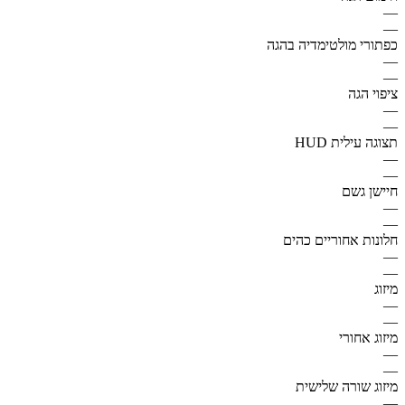
—
—
כפתורי מולטימדיה בהגה
—
—
ציפוי הגה
—
—
תצוגה עילית HUD
—
—
חיישן גשם
—
—
חלונות אחוריים כהים
—
—
מיזוג
—
—
מיזוג אחורי
—
—
מיזוג שורה שלישית
—