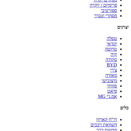
פרימיום / יוקרה
ספורטיבי
מסחרי וטנדר
יצרנים
טסלה
יונדאי
טויוטה
קיה
סקודה
BYD
צ'רי
מאזדה
מיצובישי
סוזוקי
סיאט
אמ.ג'י MG
כלים
דו"ח קארזון
השוואת רכבים
חדשות רכב