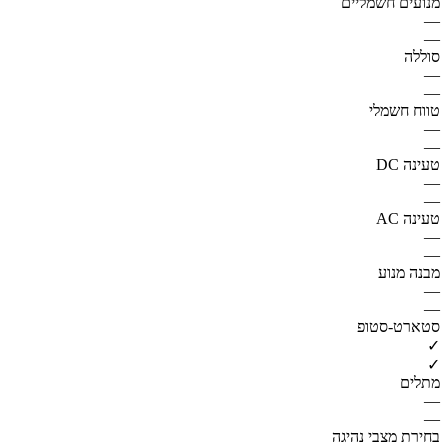
מנועים חשמליים
—
—
סוללה
—
—
טווח חשמלי
—
—
טעינה DC
—
—
טעינה AC
—
—
מבנה מנוע
—
—
סטארט-סטופ
✓
✓
מתלים
—
—
בחירת מצבי נהיגה