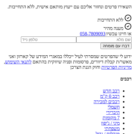
השאירו פרטים ונחזור אליכם עם ייעוץ מותאם אישית, ללא התחייבות.
ללא התחייבות
מענה מהיר
או חייגו עכשיו:
058-7809093
דברו עם מומחה
ידוע לי שהפרטים שמסרתי לעיל ייכללו במאגרי המידע של קארזון ואני
מאשר/ת קבלת דיוורים, פרסומות ופניה שיווקית בהתאם
לתנאי השימוש
,
מדיניות הפרטיות
וחוק הגנת הצרכן
רכבים
רכב חדש
רכב 0 ק"מ
רכבים למכירה
חשמלי
היברידי
7 מקומות
מיני / ג'יפון
משפחתי
מנהלים / גדול