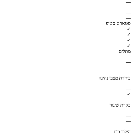
—
—
—
—
סטארט-סטופ
✓
✓
✓
✓
מתלים
—
—
—
—
בחירת מצבי נהיגה
—
—
✓
—
בקרת שיגור
—
—
—
—
הילוך כוח