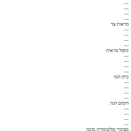
—
—
—
—
מראות צד
—
—
—
—
קיפול מראות
—
—
—
—
כיוון הגה
—
—
—
—
חימום הגה
—
—
—
—
כפתורי מולטימדיה בהגה