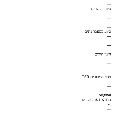
—
סיוע בצמתים
—
—
—
—
סיוע במעבר נתיב
—
—
—
—
היגוי חירום
—
—
—
—
זיהוי תמרורים TSR
—
—
—
original
התראת פתיחת דלת
✓
—