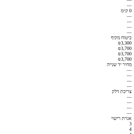
—
0 ק״מ
—
—
—
—
ביטוח מקיף
₪3,300
₪3,700
₪3,700
₪3,700
מחיר יד שנייה
—
—
—
—
צריכת דלק
—
—
—
—
אגרת רישוי
3
4