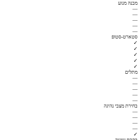
מבנה מנוע
—
—
—
—
—
סטארט-סטופ
✓
✓
✓
✓
✓
מתלים
—
—
—
—
—
בחירת מצבי נהיגה
—
—
—
—
✓
בקרת שיגור