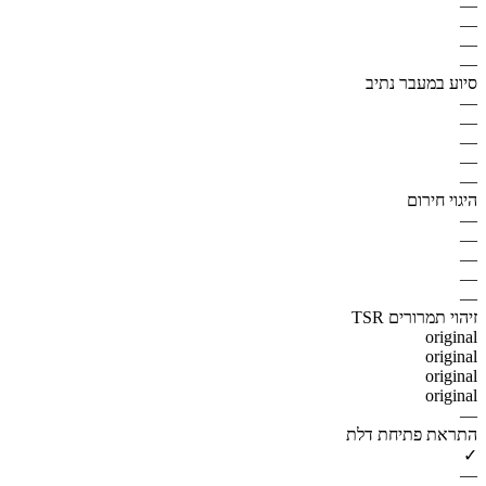
—
—
—
—
סיוע במעבר נתיב
—
—
—
—
—
היגוי חירום
—
—
—
—
—
זיהוי תמרורים TSR
original
original
original
original
—
התראת פתיחת דלת
✓
—