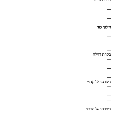
—
—
—
—
—
הילוך כוח
—
—
—
—
—
בקרת זחילה
—
—
—
—
—
דיפרנציאל קדמי
—
—
—
—
—
דיפרנציאל מרכזי