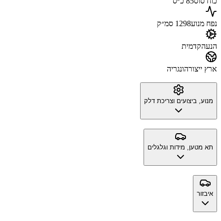
כוח סוס
85 כ״ס
נפח מנוע
1298 סמ״ק
הנעה
קדמית
ארץ ייצור
הונגריה
מנוע, ביצועים וצריכת דלק
תא מטען, מידות וגלגלים
איבזור