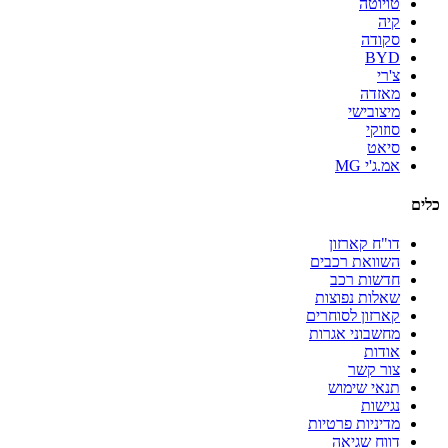
טויוטה
קיה
סקודה
BYD
צ'רי
מאזדה
מיצובישי
סוזוקי
סיאט
אמ.ג'י MG
כלים
דו"ח קארזון
השוואת רכבים
חדשות רכב
שאלות נפוצות
קארזון לסוחרים
מחשבוני אגרות
אודות
צור קשר
תנאי שימוש
נגישות
מדיניות פרטיות
דווח שגיאה