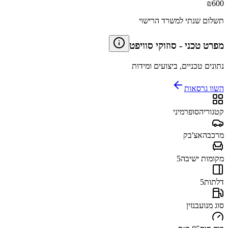
₪
600
תשלום שנתי למשרד הרישוי
מפרט טכני
-
סוזוקי סוויפט
נתונים טכניים, ביצועים ומידות
השוו גרסאות
קטגוריה
סופרמיני
מרכב
האצ'בק
מקומות ישיבה
5
דלתות
5
סוג מנוע
בנזין