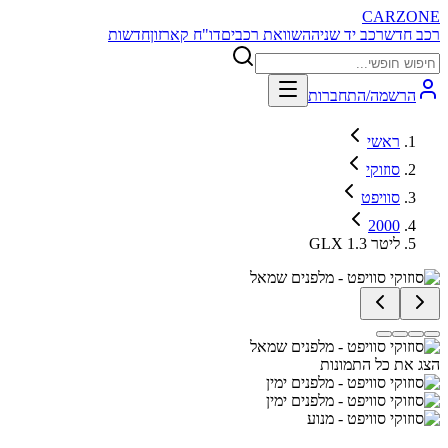
CARZONE
רכב חדש
רכב יד שניה
השוואת רכבים
דו"ח קארזון
חדשות
הרשמה/התחברות
ראשי
סוזוקי
סוויפט
2000
GLX 1.3 ליטר
הצג את כל התמונות