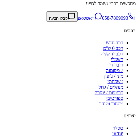
מחפשים רכב? נשמח לסייע
058-7809093
וואטסאפ
קבלו הצעה
רכבים
רכב חדש
רכב 0 ק"מ
רכב יד שניה
חשמלי
היברידי
7 מקומות
מיני / ג'יפון
משפחתי
מנהלים / גדול
פרימיום / יוקרה
ספורטיבי
מסחרי וטנדר
יצרנים
טסלה
יונדאי