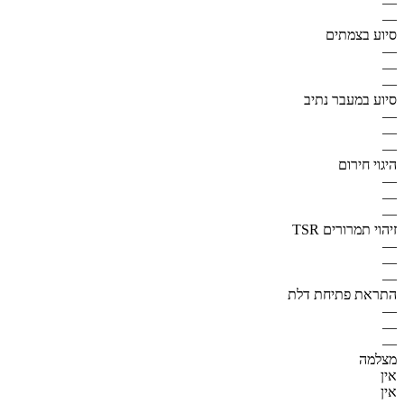
—
—
סיוע בצמתים
—
—
—
סיוע במעבר נתיב
—
—
—
היגוי חירום
—
—
—
זיהוי תמרורים TSR
—
—
—
התראת פתיחת דלת
—
—
—
מצלמה
אין
אין