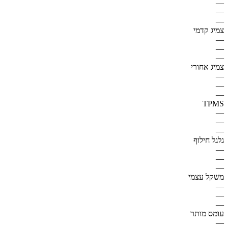
—
—
—
צמיג קדמי
—
—
—
צמיג אחורי
—
—
—
TPMS
—
—
—
גלגל חילוף
—
—
—
משקל עצמי
—
—
—
עומס מותר
—