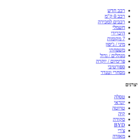
רכב חדש
רכב 0 ק"מ
רכבים למכירה
חשמלי
היברידי
7 מקומות
מיני / ג'יפון
משפחתי
מנהלים / גדול
פרימיום / יוקרה
ספורטיבי
מסחרי וטנדר
יצרנים
טסלה
יונדאי
טויוטה
קיה
סקודה
BYD
צ'רי
מאזדה