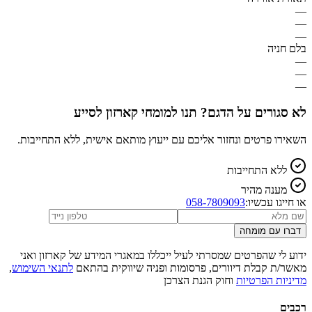
—
—
—
בלם חניה
—
—
—
לא סגורים על הדגם? תנו למומחי קארזון לסייע
השאירו פרטים ונחזור אליכם עם ייעוץ מותאם אישית, ללא התחייבות.
ללא התחייבות
מענה מהיר
או חייגו עכשיו:
058-7809093
דברו עם מומחה
ידוע לי שהפרטים שמסרתי לעיל ייכללו במאגרי המידע של קארזון ואני
מאשר/ת קבלת דיוורים, פרסומות ופניה שיווקית בהתאם
לתנאי השימוש
,
מדיניות הפרטיות
וחוק הגנת הצרכן
רכבים