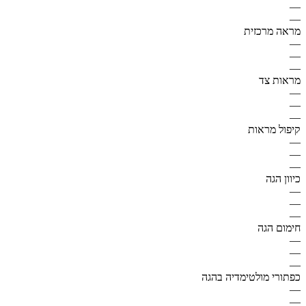
—
—
מראה מרכזית
—
—
—
מראות צד
—
—
—
קיפול מראות
—
—
—
כיוון הגה
—
—
—
חימום הגה
—
—
—
כפתורי מולטימדיה בהגה
—
—