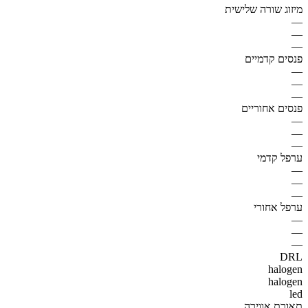
מיזוג שורה שלישית
—
—
—
פנסים קדמיים
—
—
—
פנסים אחוריים
—
—
—
ערפל קדמי
—
—
—
ערפל אחורי
—
—
—
DRL
halogen
halogen
led
תאורת אווירה