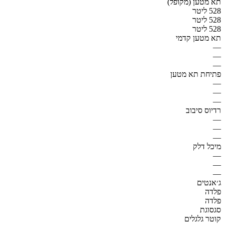
תא מטען (מקופל)
528 ליטר
528 ליטר
528 ליטר
תא מטען קדמי
—
—
—
פתיחת תא מטען
—
—
—
רדיוס סיבוב
—
—
—
מיכל דלק
—
—
—
ג׳אנטים
פלדה
פלדה
סגסוגת
קוטר גלגלים