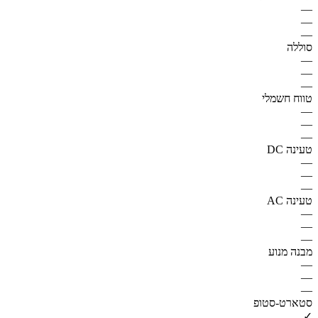
—
—
—
סוללה
—
—
—
טווח חשמלי
—
—
—
טעינה DC
—
—
—
טעינה AC
—
—
—
מבנה מנוע
—
—
—
סטארט-סטופ
✓