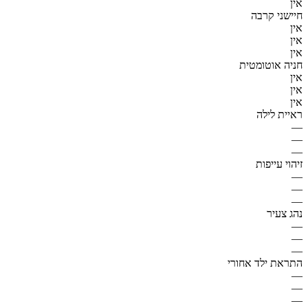
אין
חיישני קרבה
אין
אין
אין
חניה אוטומטית
אין
אין
אין
ראיית לילה
—
—
—
זיהוי עייפות
—
—
—
נהג צעיר
—
—
—
התראת ילד אחורי
—
—
—