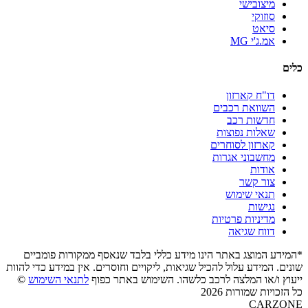
מיצובישי
סוזוקי
סיאט
אמ.ג'י MG
כלים
דו"ח קארזון
השוואת רכבים
חדשות רכב
שאלות נפוצות
קארזון לסוחרים
מחשבוני אגרות
אודות
צור קשר
תנאי שימוש
נגישות
מדיניות פרטיות
דווח שגיאה
*המידע המוצג באתר הינו מידע כללי בלבד שנאסף ממקורות פומביים
שונים. המידע עלול להכיל שגיאות, ליקויים וחוסרים. אין במידע כדי להוות
ייעוץ ו/או המלצה לרכב כלשהו. השימוש באתר כפוף
לתנאי השימוש
©
כל הזכויות שמורות 2026
CARZONE