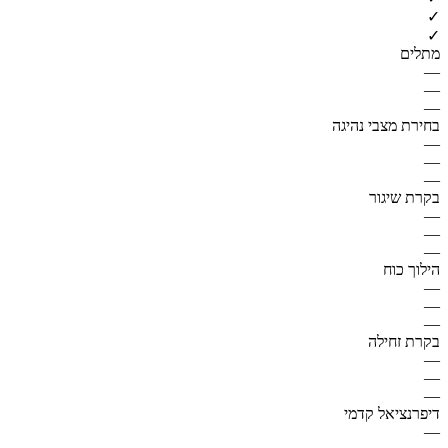
✓
✓
מתלים
—
—
—
בחירת מצבי נהיגה
—
—
—
בקרת שיגור
—
—
—
הילוך כוח
—
—
—
בקרת זחילה
—
—
—
דיפרנציאל קדמי
—