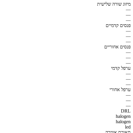
מיזוג שורה שלישית
—
—
—
פנסים קדמיים
—
—
—
פנסים אחוריים
—
—
—
ערפל קדמי
—
—
—
ערפל אחורי
—
—
—
DRL
halogen
halogen
led
תאורת אווירה