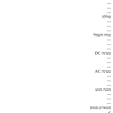
—
—
—
סוללה
—
—
—
טווח חשמלי
—
—
—
טעינה DC
—
—
—
טעינה AC
—
—
—
מבנה מנוע
—
—
—
סטארט-סטופ
✓