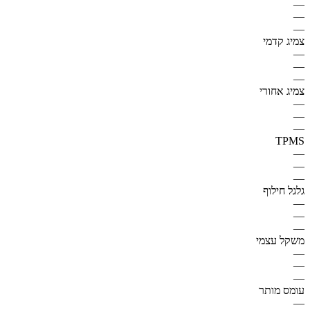
—
—
—
צמיג קדמי
—
—
—
צמיג אחורי
—
—
—
TPMS
—
—
—
גלגל חילוף
—
—
—
משקל עצמי
—
—
—
עומס מותר
—