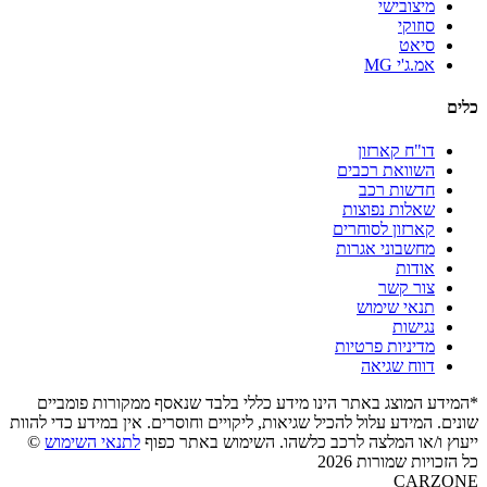
מיצובישי
סוזוקי
סיאט
אמ.ג'י MG
כלים
דו"ח קארזון
השוואת רכבים
חדשות רכב
שאלות נפוצות
קארזון לסוחרים
מחשבוני אגרות
אודות
צור קשר
תנאי שימוש
נגישות
מדיניות פרטיות
דווח שגיאה
*המידע המוצג באתר הינו מידע כללי בלבד שנאסף ממקורות פומביים
שונים. המידע עלול להכיל שגיאות, ליקויים וחוסרים. אין במידע כדי להוות
ייעוץ ו/או המלצה לרכב כלשהו. השימוש באתר כפוף
לתנאי השימוש
©
כל הזכויות שמורות 2026
CARZONE