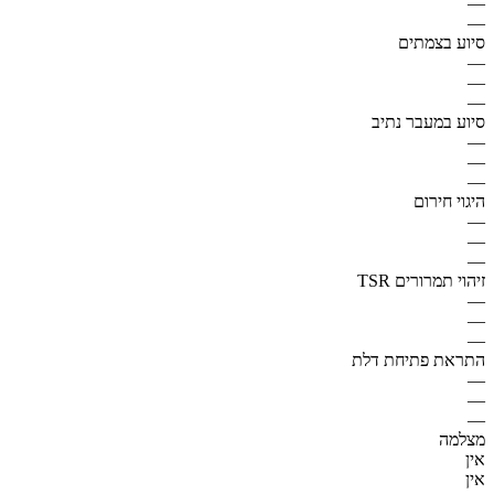
—
—
סיוע בצמתים
—
—
—
סיוע במעבר נתיב
—
—
—
היגוי חירום
—
—
—
זיהוי תמרורים TSR
—
—
—
התראת פתיחת דלת
—
—
—
מצלמה
אין
אין