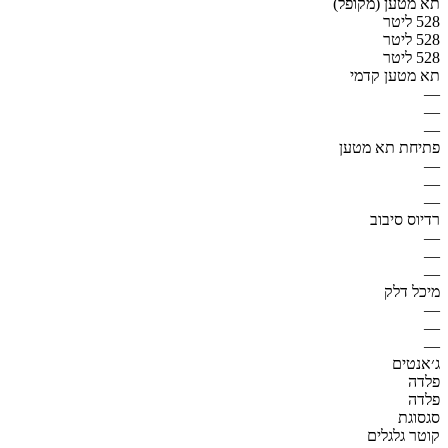
תא מטען (מקופל)
528 ליטר
528 ליטר
528 ליטר
תא מטען קדמי
—
—
—
פתיחת תא מטען
—
—
—
רדיוס סיבוב
—
—
—
מיכל דלק
—
—
—
ג׳אנטים
פלדה
פלדה
סגסוגת
קוטר גלגלים