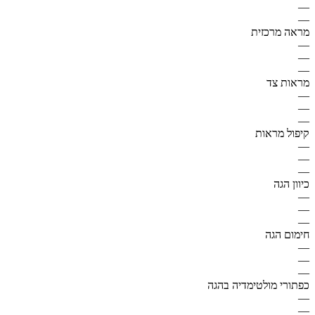
—
—
מראה מרכזית
—
—
—
מראות צד
—
—
—
קיפול מראות
—
—
—
כיוון הגה
—
—
—
חימום הגה
—
—
—
כפתורי מולטימדיה בהגה
—
—