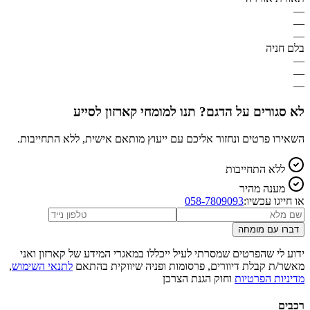
—
—
—
בלם חניה
—
—
—
לא סגורים על הדגם? תנו למומחי קארזון לסייע
השאירו פרטים ונחזור אליכם עם ייעוץ מותאם אישית, ללא התחייבות.
ללא התחייבות
מענה מהיר
או חייגו עכשיו:
058-7809093
דברו עם מומחה
ידוע לי שהפרטים שמסרתי לעיל ייכללו במאגרי המידע של קארזון ואני
מאשר/ת קבלת דיוורים, פרסומות ופניה שיווקית בהתאם
לתנאי השימוש
,
מדיניות הפרטיות
וחוק הגנת הצרכן
רכבים