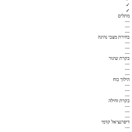
✓
✓
מתלים
—
—
—
בחירת מצבי נהיגה
—
—
—
בקרת שיגור
—
—
—
הילוך כוח
—
—
—
בקרת זחילה
—
—
—
דיפרנציאל קדמי
—