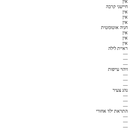
אין
חיישני קרבה
אין
אין
אין
חניה אוטומטית
אין
אין
אין
ראיית לילה
—
—
—
זיהוי עייפות
—
—
—
נהג צעיר
—
—
—
התראת ילד אחורי
—
—
—