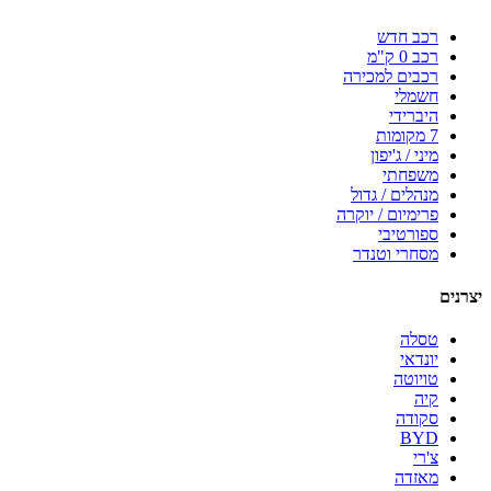
רכב חדש
רכב 0 ק"מ
רכבים למכירה
חשמלי
היברידי
7 מקומות
מיני / ג'יפון
משפחתי
מנהלים / גדול
פרימיום / יוקרה
ספורטיבי
מסחרי וטנדר
יצרנים
טסלה
יונדאי
טויוטה
קיה
סקודה
BYD
צ'רי
מאזדה