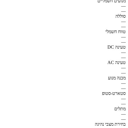
מנועים חשמליים
—
—
סוללה
—
—
טווח חשמלי
—
—
טעינה DC
—
—
טעינה AC
—
—
מבנה מנוע
—
—
סטארט-סטופ
—
—
מתלים
—
—
בחירת מצבי נהיגה