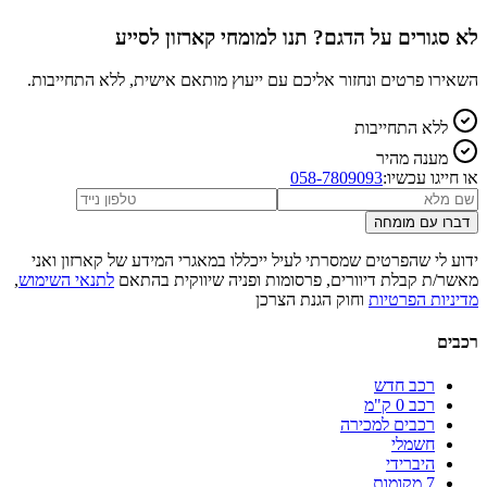
לא סגורים על הדגם? תנו למומחי קארזון לסייע
השאירו פרטים ונחזור אליכם עם ייעוץ מותאם אישית, ללא התחייבות.
ללא התחייבות
מענה מהיר
או חייגו עכשיו:
058-7809093
דברו עם מומחה
ידוע לי שהפרטים שמסרתי לעיל ייכללו במאגרי המידע של קארזון ואני
מאשר/ת קבלת דיוורים, פרסומות ופניה שיווקית בהתאם
לתנאי השימוש
,
מדיניות הפרטיות
וחוק הגנת הצרכן
רכבים
רכב חדש
רכב 0 ק"מ
רכבים למכירה
חשמלי
היברידי
7 מקומות