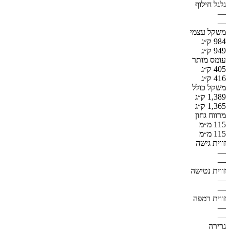
גלגל חילוף
—
—
משקל עצמי
984 ק״ג
949 ק״ג
עומס מותר
405 ק״ג
416 ק״ג
משקל כולל
1,389 ק״ג
1,365 ק״ג
מרווח גחון
115 מ״מ
115 מ״מ
זווית גישה
—
—
זווית נטישה
—
—
זווית רמפה
—
—
גרירה