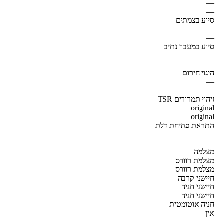
—
—
סיוע בצמתים
—
—
סיוע במעבר נתיב
—
—
היגוי חירום
—
—
זיהוי תמרורים TSR
original
original
התראת פתיחת דלת
—
—
מצלמה
מצלמת רוורס
מצלמת רוורס
חיישני קרבה
חיישני חניה
חיישני חניה
חניה אוטומטית
אין