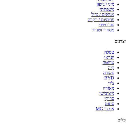
מיני / ג'יפון
משפחתי
מנהלים / גדול
פרימיום / יוקרה
ספורטיבי
מסחרי וטנדר
יצרנים
טסלה
יונדאי
טויוטה
קיה
סקודה
BYD
צ'רי
מאזדה
מיצובישי
סוזוקי
סיאט
אמ.ג'י MG
כלים