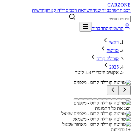
CARZONE
רכב חדש
רכב יד שניה
השוואת רכבים
דו"ח קארזון
חדשות
הרשמה/התחברות
ראשי
טויוטה
קורולה קרוס
2025
אקטיב היברידי 1.8 ליטר
הצג את כל התמונות
+
21
תמונות