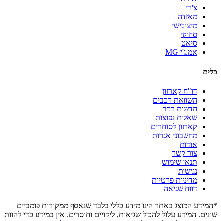
צ'רי
מאזדה
מיצובישי
סוזוקי
סיאט
אמ.ג'י MG
כלים
דו"ח קארזון
השוואת רכבים
חדשות רכב
שאלות נפוצות
קארזון לסוחרים
מחשבוני אגרות
אודות
צור קשר
תנאי שימוש
נגישות
מדיניות פרטיות
דווח שגיאה
*המידע המוצג באתר הינו מידע כללי בלבד שנאסף ממקורות פומביים
שונים. המידע עלול להכיל שגיאות, ליקויים וחוסרים. אין במידע כדי להוות