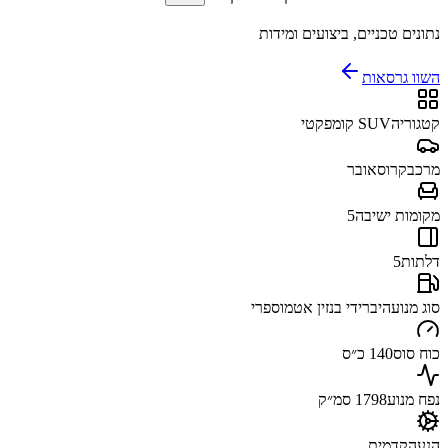
נתונים טכניים, ביצועים ומידות
השוו גרסאות
קטגוריה
SUV קומפקטי
מרכב
קרוסאובר
מקומות ישיבה
5
דלתות
5
סוג מנוע
היברידי בנזין אטמוספרי
כוח סוס
140 כ״ס
נפח מנוע
1798 סמ״ק
הנעה
קדמית