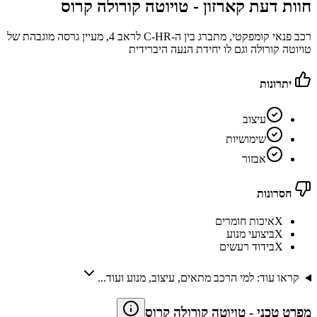
חוות דעת קארזון -
טויוטה קורולה קרוס
רכב פנאי קומפקטי, מתברג בין ה-C-HR לראב 4, מעיין גרסה מוגבהת של
טויוטה קורולה וגם לו יחידת הנעה היברידית
יתרונות
עיצוב
שימושיות
אבזור
חסרונות
X
איכות חומרים
X
ביצועי מנוע
X
בידוד רעשים
קראו עוד: למי הרכב מתאים, עיצוב, מנוע ועוד...
מפרט טכני
-
טויוטה קורולה קרוס