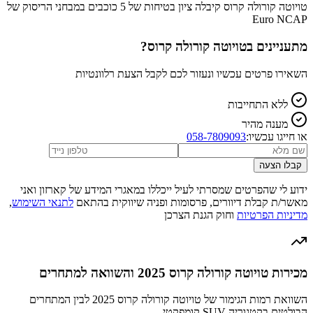
טויוטה קורולה קרוס קיבלה ציון בטיחות של 5 כוכבים במבחני הריסוק של
Euro NCAP
מתעניינים ב
טויוטה קורולה קרוס
?
השאירו פרטים עכשיו ונעזור לכם לקבל הצעת רלוונטיות
ללא התחייבות
מענה מהיר
או חייגו עכשיו:
058-7809093
קבלו הצעה
ידוע לי שהפרטים שמסרתי לעיל ייכללו במאגרי המידע של קארזון ואני
מאשר/ת קבלת דיוורים, פרסומות ופניה שיווקית בהתאם
לתנאי השימוש
,
מדיניות הפרטיות
וחוק הגנת הצרכן
מכירות טויוטה קורולה קרוס 2025 והשוואה למתחרים
השוואת רמות הגימור של טויוטה קורולה קרוס 2025 לבין המתחרים
הבולטים בקטגוריה SUV קומפקטי