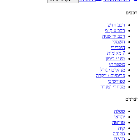
רכבים
רכב חדש
רכב 0 ק"מ
רכב יד שניה
חשמלי
היברידי
7 מקומות
מיני / ג'יפון
משפחתי
מנהלים / גדול
פרימיום / יוקרה
ספורטיבי
מסחרי וטנדר
יצרנים
טסלה
יונדאי
טויוטה
קיה
סקודה
BYD