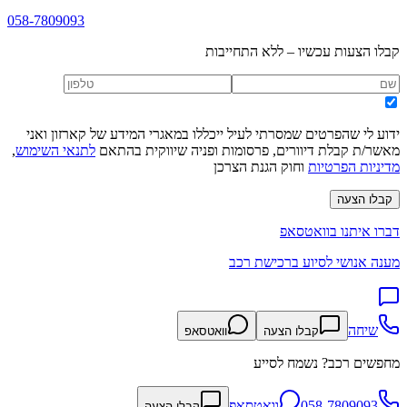
058-7809093
קבלו הצעות עכשיו – ללא התחייבות
ידוע לי שהפרטים שמסרתי לעיל ייכללו במאגרי המידע של קארזון ואני
מאשר/ת קבלת דיוורים, פרסומות ופניה שיווקית בהתאם
לתנאי השימוש
,
מדיניות הפרטיות
וחוק הגנת הצרכן
קבלו הצעה
דברו איתנו בוואטסאפ
מענה אנושי לסיוע ברכישת רכב
שיחה
קבלו הצעה
וואטסאפ
מחפשים רכב? נשמח לסייע
058-7809093
וואטסאפ
קבלו הצעה