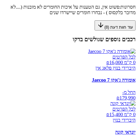
חסרונות:
פשוט אין, גם הטענות על איכות החומרים לא מובנות (....לא
מדובר בלקסוס ) - נבחרו חומרים שיישרדו שנים
עוד חוות דעת (
8
)
רכבים נוספים שגולשים בדקו
לכל הפרטים
0 ק"מ ₪
16,000
היברידי בנזין פלאג אין
אומודה ג'אקו Jaecoo 7
החל מ-
₪
179,990
לכל הפרטים
0 ק"מ ₪
15,400
היברידי בנזין
יונדאי קונה