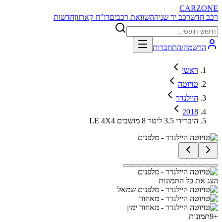
CARZONE
רכב חדש
רכב יד שניה
השוואת רכבים
דו"ח קארזון
חדשות
הרשמה/התחברות
ראשי
טויוטה
היילנדר
2018
LE 4X4 היברידי 3.5 ליטר 8 מושבים
הצג את כל התמונות
+
9
תמונות