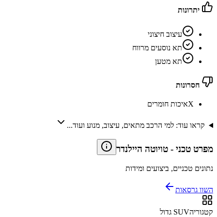
יתרונות
עיצוב חיצוני
תא נוסעים מרווח
תא מטען
חסרונות
X
איכות חומרים
קראו עוד: למי הרכב מתאים, עיצוב, מנוע ועוד...
מפרט טכני
-
טויוטה היילנדר
נתונים טכניים, ביצועים ומידות
השוו גרסאות
קטגוריה
SUV גדול