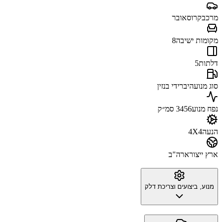
מרכב
קרוסאובר
מקומות ישיבה
8
דלתות
5
סוג מנוע
היברידי בנזין
נפח מנוע
3456 סמ״ק
הנעה
4X4
ארץ ייצור
ארה"ב
מנוע, ביצועים וצריכת דלק