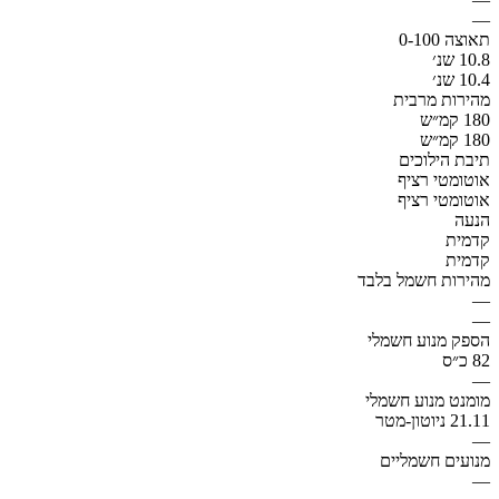
—
תאוצה 0-100
10.8 שנ׳
10.4 שנ׳
מהירות מרבית
180 קמ״ש
180 קמ״ש
תיבת הילוכים
אוטומטי רציף
אוטומטי רציף
הנעה
קדמית
קדמית
מהירות חשמל בלבד
—
—
הספק מנוע חשמלי
82 כ״ס
—
מומנט מנוע חשמלי
21.11 ניוטון-מטר
—
מנועים חשמליים
—