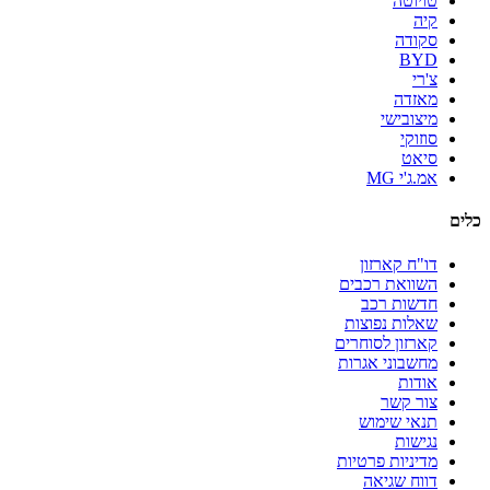
טויוטה
קיה
סקודה
BYD
צ'רי
מאזדה
מיצובישי
סוזוקי
סיאט
אמ.ג'י MG
כלים
דו"ח קארזון
השוואת רכבים
חדשות רכב
שאלות נפוצות
קארזון לסוחרים
מחשבוני אגרות
אודות
צור קשר
תנאי שימוש
נגישות
מדיניות פרטיות
דווח שגיאה