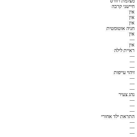
מצלמת רוורס
חיישני קרבה
אין
אין
אין
חניה אוטומטית
אין
—
אין
ראיית לילה
—
—
—
זיהוי עייפות
—
—
—
נהג צעיר
—
—
—
התראת ילד אחורי
—
—
—