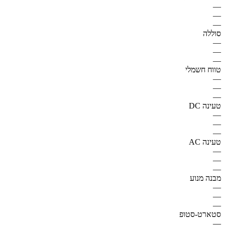
—
—
—
סוללה
—
—
—
טווח חשמלי
—
—
—
טעינה DC
—
—
—
טעינה AC
—
—
—
מבנה מנוע
—
—
—
סטארט-סטופ
—