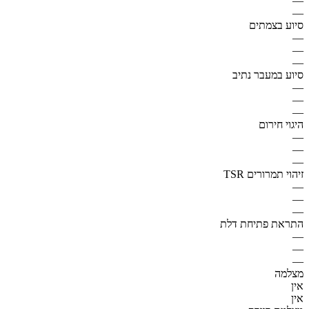
—
—
סיוע בצמתים
—
—
—
סיוע במעבר נתיב
—
—
—
היגוי חירום
—
—
—
זיהוי תמרורים TSR
—
—
—
התראת פתיחת דלת
—
—
—
מצלמה
אין
אין