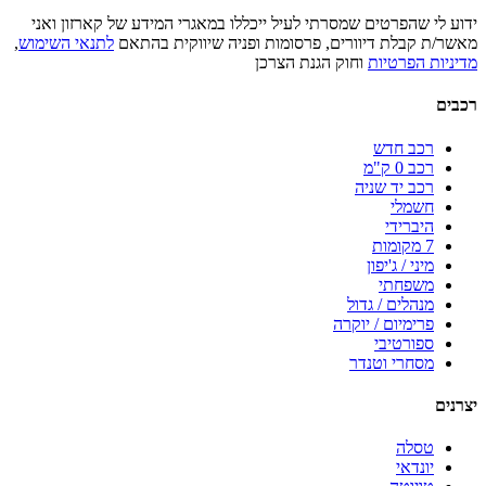
ידוע לי שהפרטים שמסרתי לעיל ייכללו במאגרי המידע של קארזון ואני
מאשר/ת קבלת דיוורים, פרסומות ופניה שיווקית בהתאם
לתנאי השימוש
,
מדיניות הפרטיות
וחוק הגנת הצרכן
רכבים
רכב חדש
רכב 0 ק"מ
רכב יד שניה
חשמלי
היברידי
7 מקומות
מיני / ג'יפון
משפחתי
מנהלים / גדול
פרימיום / יוקרה
ספורטיבי
מסחרי וטנדר
יצרנים
טסלה
יונדאי