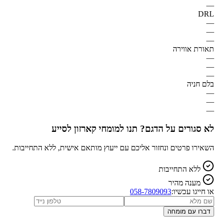
—
DRL
—
—
—
תאורת אווירה
—
—
—
בלם חניה
—
—
—
לא סגורים על הדגם? תנו למומחי קארזון לסייע
השאירו פרטים ונחזור אליכם עם ייעוץ מותאם אישית, ללא התחייבות.
ללא התחייבות
מענה מהיר
או חייגו עכשיו:
058-7809093
דברו עם מומחה