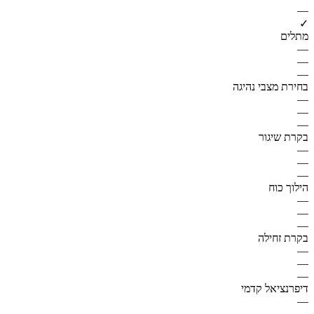
—
✓
מתלים
—
—
—
בחירת מצבי נהיגה
—
—
—
בקרת שיגור
—
—
—
הילוך כוח
—
—
—
בקרת זחילה
—
—
—
דיפרנציאל קדמי
—
—