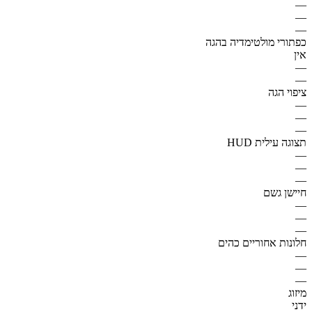
—
—
—
כפתורי מולטימדיה בהגה
אין
—
—
ציפוי הגה
—
—
—
תצוגה עילית HUD
—
—
—
חיישן גשם
—
—
—
חלונות אחוריים כהים
—
—
—
מיזוג
ידני