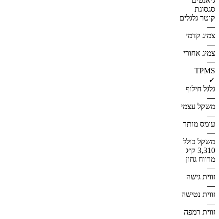
ג׳אנטים
סגסוגת
קוטר גלגלים
—
צמיג קדמי
—
צמיג אחורי
—
TPMS
✓
גלגל חילוף
—
משקל עצמי
—
עומס מותר
—
משקל כולל
3,310 ק״ג
מרווח גחון
—
זווית גישה
—
זווית נטישה
—
זווית רמפה