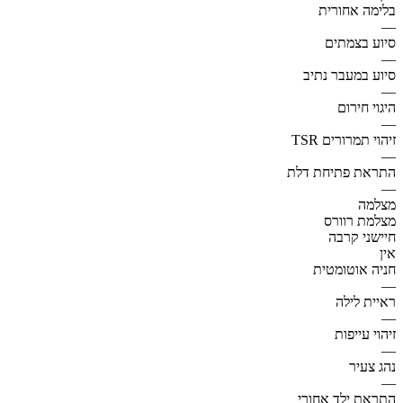
בלימה אחורית
—
סיוע בצמתים
—
סיוע במעבר נתיב
—
היגוי חירום
—
זיהוי תמרורים TSR
—
התראת פתיחת דלת
—
מצלמה
מצלמת רוורס
חיישני קרבה
אין
חניה אוטומטית
—
ראיית לילה
—
זיהוי עייפות
—
נהג צעיר
—
התראת ילד אחורי