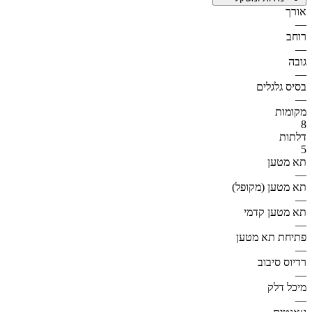
אורך
—
רוחב
—
גובה
—
בסיס גלגלים
—
מקומות
8
דלתות
5
תא מטען
—
תא מטען (מקופל)
—
תא מטען קדמי
—
פתיחת תא מטען
—
רדיוס סיבוב
—
מיכל דלק
—