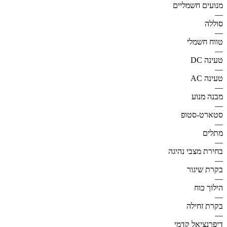
מנועים חשמליים
—
סוללה
—
טווח חשמלי
—
טעינה DC
—
טעינה AC
—
מבנה מנוע
—
סטארט-סטופ
—
מתלים
—
בחירת מצבי נהיגה
—
בקרת שיגור
—
הילוך כוח
—
בקרת זחילה
—
דיפרנציאל קדמי