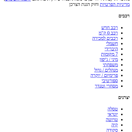
מדיניות הפרטיות
וחוק הגנת הצרכן
רכבים
רכב חדש
רכב 0 ק"מ
רכבים למכירה
חשמלי
היברידי
7 מקומות
מיני / ג'יפון
משפחתי
מנהלים / גדול
פרימיום / יוקרה
ספורטיבי
מסחרי וטנדר
יצרנים
טסלה
יונדאי
טויוטה
קיה
סקודה