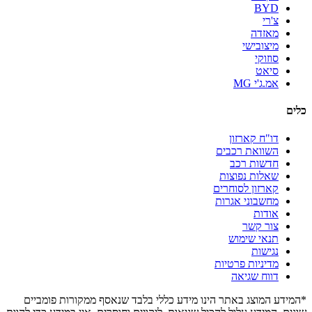
BYD
צ'רי
מאזדה
מיצובישי
סוזוקי
סיאט
אמ.ג'י MG
כלים
דו"ח קארזון
השוואת רכבים
חדשות רכב
שאלות נפוצות
קארזון לסוחרים
מחשבוני אגרות
אודות
צור קשר
תנאי שימוש
נגישות
מדיניות פרטיות
דווח שגיאה
*המידע המוצג באתר הינו מידע כללי בלבד שנאסף ממקורות פומביים