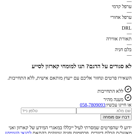
—
ערפל קדמי
—
ערפל אחורי
—
DRL
—
תאורת אווירה
—
בלם חניה
—
לא סגורים על הדגם? תנו למומחי קארזון לסייע
השאירו פרטים ונחזור אליכם עם ייעוץ מותאם אישית, ללא התחייבות.
ללא התחייבות
מענה מהיר
או חייגו עכשיו:
058-7809093
דברו עם מומחה
ידוע לי שהפרטים שמסרתי לעיל ייכללו במאגרי המידע של קארזון ואני
מאשר/ת קבלת דיוורים, פרסומות ופניה שיווקית בהתאם
לתנאי השימוש
,