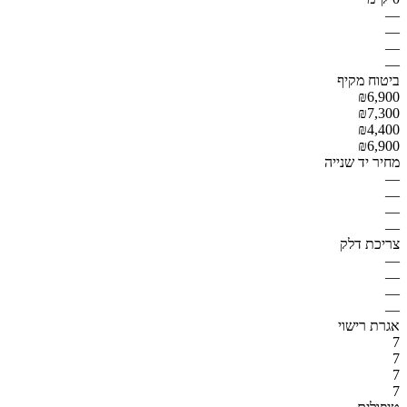
—
—
—
—
ביטוח מקיף
₪6,900
₪7,300
₪4,400
₪6,900
מחיר יד שנייה
—
—
—
—
צריכת דלק
—
—
—
—
אגרת רישוי
7
7
7
7