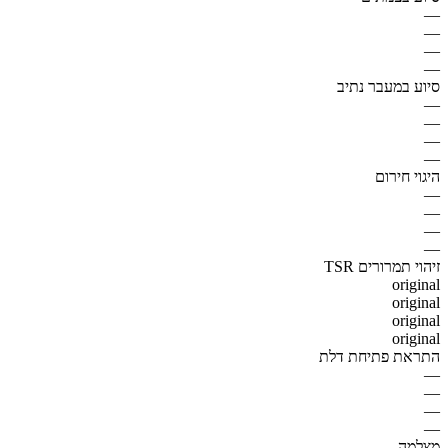
—
—
—
—
סיוע במעבר נתיב
—
—
—
—
היגוי חירום
—
—
—
—
זיהוי תמרורים TSR
original
original
original
original
התראת פתיחת דלת
—
—
—
—
מצלמה