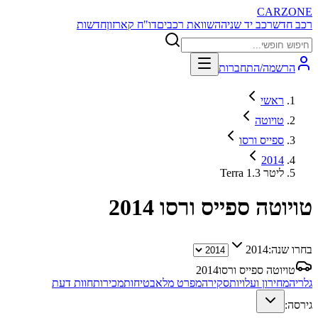
CARZONE
רכב חדש
רכב יד שניה
השוואת רכבים
דו"ח קארזון
חדשות
הרשמה/התחברות
ראשי
טויוטה
ספייס ורסו
2014
Terra 1.3 ליטר
טויוטה ספייס ורסו
2014
בחרו שנה:
2014
טויוטה ספייס ורסו
2014
גלריה
מחירון ועלויות
סקירה
מפרט מלא
בטיחות
מכירות
חוות דעת
גירסה: