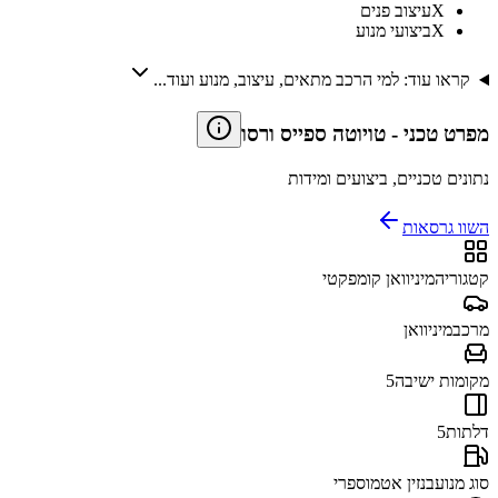
X
עיצוב פנים
X
ביצועי מנוע
קראו עוד: למי הרכב מתאים, עיצוב, מנוע ועוד...
מפרט טכני
-
טויוטה ספייס ורסו
נתונים טכניים, ביצועים ומידות
השוו גרסאות
קטגוריה
מיניוואן קומפקטי
מרכב
מיניוואן
מקומות ישיבה
5
דלתות
5
סוג מנוע
בנזין אטמוספרי