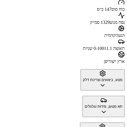
כוח סוס
147 כ״ס
נפח מנוע
1329 סמ״ק
הנעה
קדמית
תאוצה 0-100
11.1 שניות
ארץ ייצור
יפן
מנוע, ביצועים וצריכת דלק
תא מטען, מידות וגלגלים