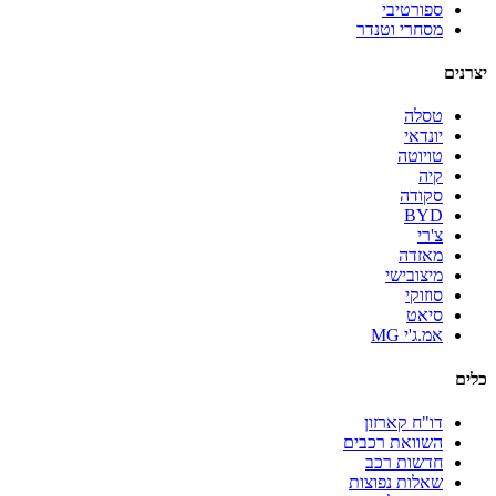
ספורטיבי
מסחרי וטנדר
יצרנים
טסלה
יונדאי
טויוטה
קיה
סקודה
BYD
צ'רי
מאזדה
מיצובישי
סוזוקי
סיאט
אמ.ג'י MG
כלים
דו"ח קארזון
השוואת רכבים
חדשות רכב
שאלות נפוצות