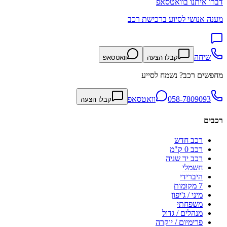
דברו איתנו בוואטסאפ
מענה אנושי לסיוע ברכישת רכב
שיחה
קבלו הצעה
וואטסאפ
מחפשים רכב? נשמח לסייע
058-7809093
וואטסאפ
קבלו הצעה
רכבים
רכב חדש
רכב 0 ק"מ
רכב יד שניה
חשמלי
היברידי
7 מקומות
מיני / ג'יפון
משפחתי
מנהלים / גדול
פרימיום / יוקרה