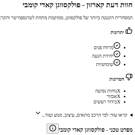
חוות דעת קארזון -
פולקסווגן קאדי קומבי
המסחרית הקטנה ביותר של פולקסווגן, ממוקמת מתחת לטרנספורטר והקר
יתרונות
מרווח פנים
יחידת הנעה
שימושיות
חסרונות
X
נוחות נסיעה
X
אבזור
X
בידוד רעשים
קראו עוד: למי הרכב מתאים, עיצוב, מנוע ועוד...
מפרט טכני
-
פולקסווגן קאדי קומבי