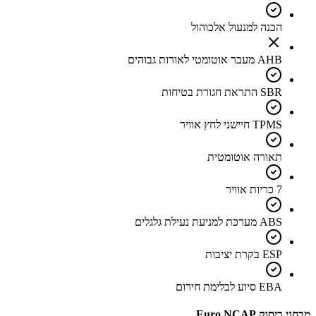
הכנה למנעול אלכוהול
AHB מעבר אוטומטי לאורות גבוהים
SBR התראת חגורת בטיחות
TPMS חיישני לחץ אוויר
תאורה אוטומטית
7 כריות אוויר
ABS מערכת למניעת נעילת גלגלים
ESP בקרת יציבות
EBA סיוע לבלימת חירום
מבחני ריסוק Euro NCAP