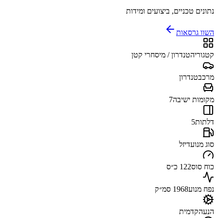
נתונים טכניים, ביצועים ומידות
השוו גרסאות
קטגוריה
טנדרון / מיסחרי קטן
מרכב
טנדרון
מקומות ישיבה
7
דלתות
5
סוג מנוע
דיזל
כוח סוס
122 כ״ס
נפח מנוע
1968 סמ״ק
הנעה
קדמית