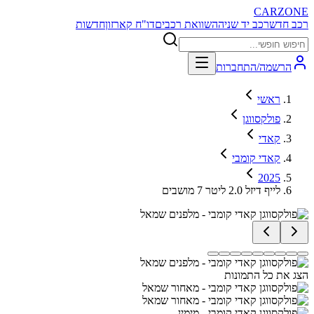
CARZONE
רכב חדש
רכב יד שניה
השוואת רכבים
דו"ח קארזון
חדשות
הרשמה/התחברות
ראשי
פולקסווגן
קאדי
קאדי קומבי
2025
לייף דיזל 2.0 ליטר 7 מושבים
הצג את כל התמונות