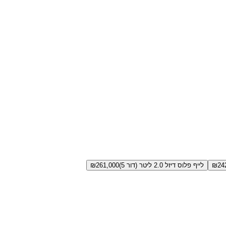
24
₪
לייף פלוס דיזל 2.0 ליטר (דור 5)
261,000
₪