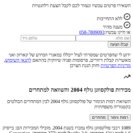
השאירו פרטים עכשיו ונעזור לכם לקבל הצעת רלוונטיות
ללא התחייבות
מענה מהיר
או חייגו עכשיו:
058-7809093
קבלו הצעה
ידוע לי שהפרטים שמסרתי לעיל ייכללו במאגרי המידע של קארזון ואני
מאשר/ת קבלת דיוורים, פרסומות ופניה שיווקית בהתאם
לתנאי השימוש
,
מדיניות הפרטיות
וחוק הגנת הצרכן
מכירות פולקסווגן גולף 2004 והשוואה למתחרים
השוואת רמות הגימור של פולקסווגן גולף 2004 לבין המתחרים הבולטים
בקטגוריה משפחתית
רמות גימור
מתחרים
1089 רכבי פולקסווגן גולף נמכרו בשנת 2004. מובילי המכירות הם: בייסיק