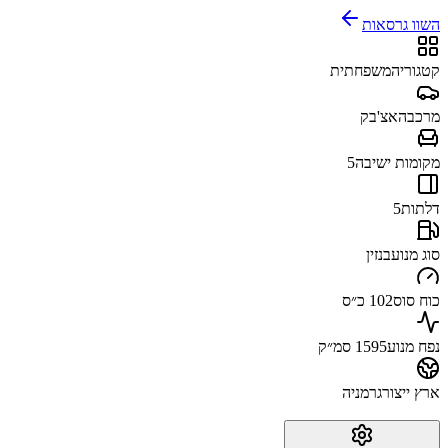
השוו גרסאות
קטגוריה
משפחתית
מרכב
האצ'בק
מקומות ישיבה
5
דלתות
5
סוג מנוע
בנזין
כוח סוס
102 כ״ס
נפח מנוע
1595 סמ״ק
ארץ ייצור
גרמניה