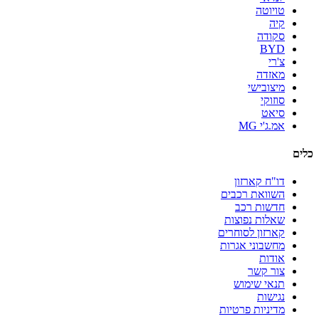
טויוטה
קיה
סקודה
BYD
צ'רי
מאזדה
מיצובישי
סוזוקי
סיאט
אמ.ג'י MG
כלים
דו"ח קארזון
השוואת רכבים
חדשות רכב
שאלות נפוצות
קארזון לסוחרים
מחשבוני אגרות
אודות
צור קשר
תנאי שימוש
נגישות
מדיניות פרטיות