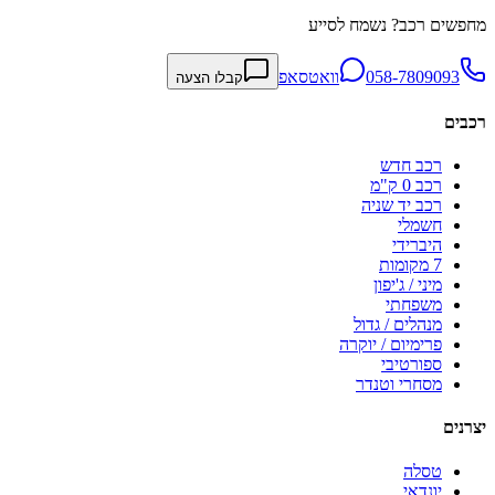
מחפשים רכב? נשמח לסייע
058-7809093
וואטסאפ
קבלו הצעה
רכבים
רכב חדש
רכב 0 ק"מ
רכב יד שניה
חשמלי
היברידי
7 מקומות
מיני / ג'יפון
משפחתי
מנהלים / גדול
פרימיום / יוקרה
ספורטיבי
מסחרי וטנדר
יצרנים
טסלה
יונדאי