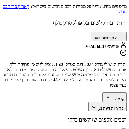
מחפשים מידע מקיף על מסירות רכבים חדשים בישראל?
קארזון פרו רכב
חדש
חוות דעת גולשים על
פולקסווגן גולף
הוסף חוות דעת
אנונימי
•
2024-04-03
יתרונות:
יש לי מודל 2024 דגם סטייל 1500. מציק ליֶ שאין פתיחת דלת
אחורית חשמלית או דרך השלט - השליטה עם נגיעת טאץ מסוכנת ולא
בטיחותית. אני נוהג למעלה מ 55 שנים נהג זהיר ללא דוחות ועברות תנועה
ומקווה להשיך כך. נהגתי באגד למעלה מ 48 שנים כך שהניסיון שלי מדבר
בעד עֶצמו.
קרא עוד
עוד חוות דעת (
2
)
רכבים נוספים שגולשים בדקו