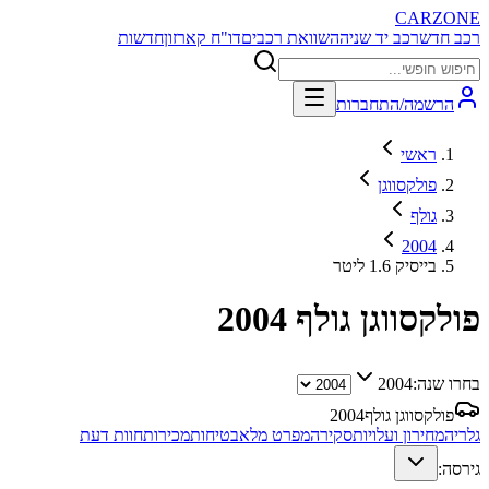
CARZONE
רכב חדש
רכב יד שניה
השוואת רכבים
דו"ח קארזון
חדשות
הרשמה/התחברות
ראשי
פולקסווגן
גולף
2004
בייסיק 1.6 ליטר
פולקסווגן גולף
2004
בחרו שנה:
2004
פולקסווגן גולף
2004
גלריה
מחירון ועלויות
סקירה
מפרט מלא
בטיחות
מכירות
חוות דעת
גירסה: