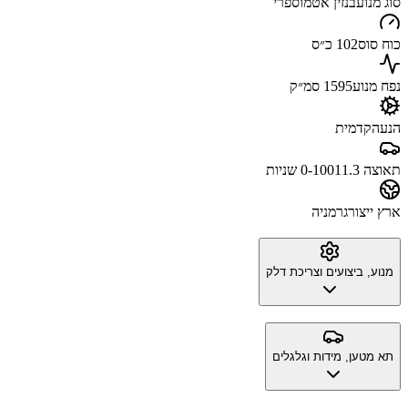
סוג מנוע
בנזין אטמוספרי
כוח סוס
102 כ״ס
נפח מנוע
1595 סמ״ק
הנעה
קדמית
תאוצה 0-100
11.3 שניות
ארץ ייצור
גרמניה
מנוע, ביצועים וצריכת דלק
תא מטען, מידות וגלגלים