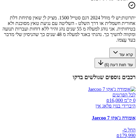
יתרונות:
יש לי מודל 2024 דגם סטייל 1500. מציק ליֶ שאין פתיחת דלת
אחורית חשמלית או דרך השלט - השליטה עם נגיעת טאץ מסוכנת ולא
בטיחותית. אני נוהג למעלה מ 55 שנים נהג זהיר ללא דוחות ועברות תנועה
ומקווה להשיך כך. נהגתי באגד למעלה מ 48 שנים כך שהניסיון שלי מדבר
בעד עֶצמו.
קרא עוד
עוד חוות דעת (
6
)
רכבים נוספים שגולשים בדקו
לכל הפרטים
0 ק"מ ₪
16,000
היברידי בנזין פלאג אין
אומודה ג'אקו Jaecoo 7
החל מ-
₪
179,990