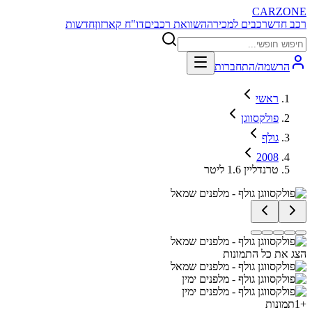
CARZONE
רכב חדש
רכבים למכירה
השוואת רכבים
דו"ח קארזון
חדשות
הרשמה/התחברות
ראשי
פולקסווגן
גולף
2008
טרנדליין 1.6 ליטר
הצג את כל התמונות
+
1
תמונות