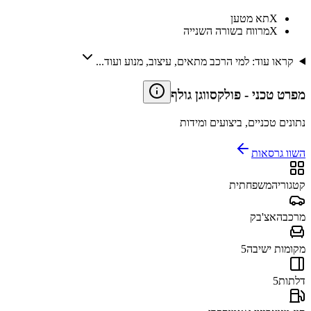
X
תא מטען
X
מרווח בשורה השנייה
קראו עוד: למי הרכב מתאים, עיצוב, מנוע ועוד...
מפרט טכני
-
פולקסווגן גולף
נתונים טכניים, ביצועים ומידות
השוו גרסאות
קטגוריה
משפחתית
מרכב
האצ'בק
מקומות ישיבה
5
דלתות
5