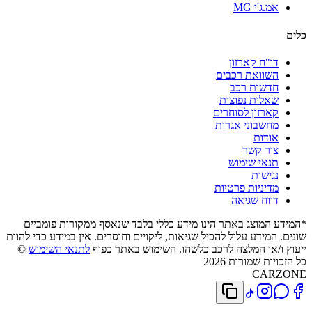
אמ.ג'י MG
כלים
דו"ח קארזון
השוואת רכבים
חדשות רכב
שאלות נפוצות
קארזון לסוחרים
מחשבוני אגרות
אודות
צור קשר
תנאי שימוש
נגישות
מדיניות פרטיות
דווח שגיאה
*המידע המוצג באתר הינו מידע כללי בלבד שנאסף ממקורות פומביים
שונים. המידע עלול להכיל שגיאות, ליקויים וחוסרים. אין במידע כדי להוות
ייעוץ ו/או המלצה לרכב כלשהו. השימוש באתר כפוף
לתנאי השימוש
©
כל הזכויות שמורות 2026
CARZONE