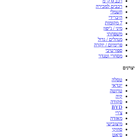
רכב 0 ק"מ
רכבים למכירה
חשמלי
היברידי
7 מקומות
מיני / ג'יפון
משפחתי
מנהלים / גדול
פרימיום / יוקרה
ספורטיבי
מסחרי וטנדר
יצרנים
טסלה
יונדאי
טויוטה
קיה
סקודה
BYD
צ'רי
מאזדה
מיצובישי
סוזוקי
סיאט