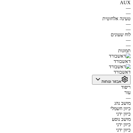
AUX
—
—
טעינה אלחוטית
—
—
לוח שעונים
—
—
תמונות
דאשבורד
דאשבורד
אבזור ונוחות
ריפוד
עור
—
מושב נהג
כיוון חשמלי
כיוון ידני
מושב נוסע
כיוון ידני
כיוון ידני