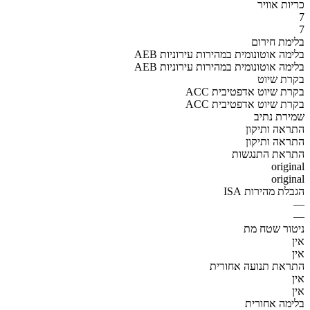
כריות אוויר
7
7
בלימת חירום
AEB בלימה אוטונומית במהירות עירוניות
AEB בלימה אוטונומית במהירות עירוניות
בקרת שיוט
ACC בקרת שיוט אדפטיבית
ACC בקרת שיוט אדפטיבית
שמירת נתיב
התראה ותיקון
התראה ותיקון
התראת התנגשות
original
original
הגבלת מהירות ISA
—
—
ניטור שטח מת
אין
אין
התראת תנועה אחורית
אין
אין
בלימה אחורית