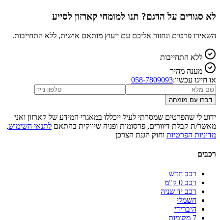
לא סגורים על הדגם? תנו למומחי קארזון לסייע
השאירו פרטים ונחזור אליכם עם ייעוץ מותאם אישית, ללא התחייבות.
ללא התחייבות
מענה מהיר
או חייגו עכשיו:
058-7809093
דברו עם מומחה
ידוע לי שהפרטים שמסרתי לעיל ייכללו במאגרי המידע של קארזון ואני
מאשר/ת קבלת דיוורים, פרסומות ופניה שיווקית בהתאם
לתנאי השימוש
,
מדיניות הפרטיות
וחוק הגנת הצרכן
רכבים
רכב חדש
רכב 0 ק"מ
רכב יד שניה
חשמלי
היברידי
7 מקומות