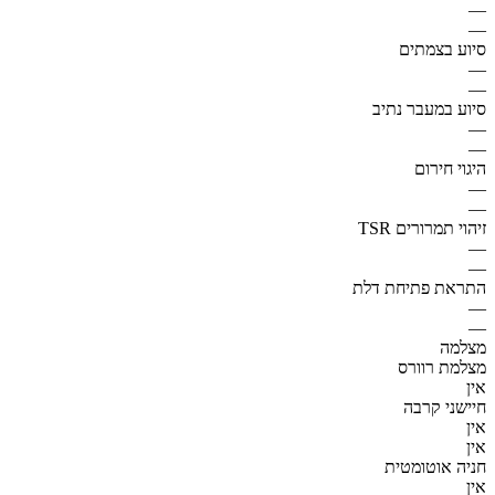
—
—
סיוע בצמתים
—
—
סיוע במעבר נתיב
—
—
היגוי חירום
—
—
זיהוי תמרורים TSR
—
—
התראת פתיחת דלת
—
—
מצלמה
מצלמת רוורס
אין
חיישני קרבה
אין
אין
חניה אוטומטית
אין