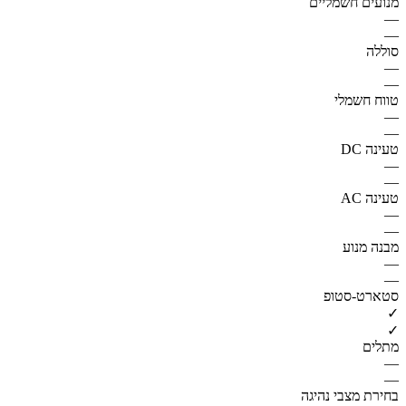
מנועים חשמליים
—
—
סוללה
—
—
טווח חשמלי
—
—
טעינה DC
—
—
טעינה AC
—
—
מבנה מנוע
—
—
סטארט-סטופ
✓
✓
מתלים
—
—
בחירת מצבי נהיגה