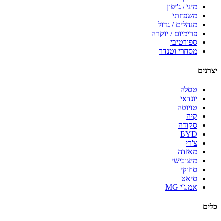
מיני / ג'יפון
משפחתי
מנהלים / גדול
פרימיום / יוקרה
ספורטיבי
מסחרי וטנדר
יצרנים
טסלה
יונדאי
טויוטה
קיה
סקודה
BYD
צ'רי
מאזדה
מיצובישי
סוזוקי
סיאט
אמ.ג'י MG
כלים