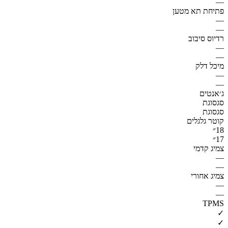
—
פתיחת תא מטען
—
—
רדיוס סיבוב
—
—
מיכל דלק
—
—
ג׳אנטים
סגסוגת
סגסוגת
קוטר גלגלים
18״
17״
צמיג קדמי
—
—
צמיג אחורי
—
—
TPMS
✓
✓