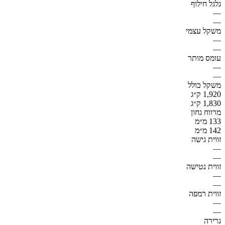
גלגל חילוף
—
—
משקל עצמי
—
—
עומס מותר
—
—
משקל כולל
1,920 ק״ג
1,830 ק״ג
מרווח גחון
133 מ״מ
142 מ״מ
זווית גישה
—
—
זווית נטישה
—
—
זווית רמפה
—
—
גרירה