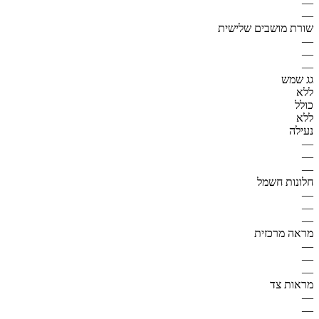
—
—
שורת מושבים שלישית
—
—
—
גג שמש
ללא
כולל
ללא
נעילה
—
—
—
חלונות חשמל
—
—
—
מראה מרכזית
—
—
—
מראות צד
—
—