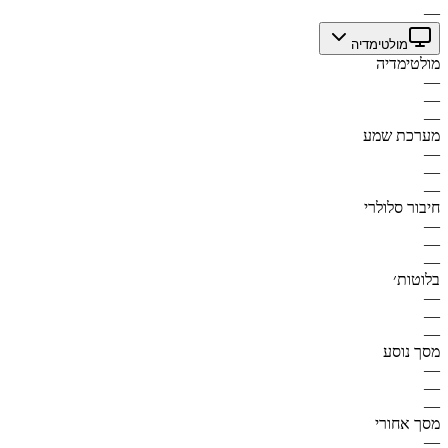
—
מולטימדיה
מולטימדיה
—
—
—
מערכת שמע
—
—
—
חיבור סלולרי
—
—
—
בלוטות׳
—
—
—
מסך נוסע
—
—
—
מסך אחורי
—