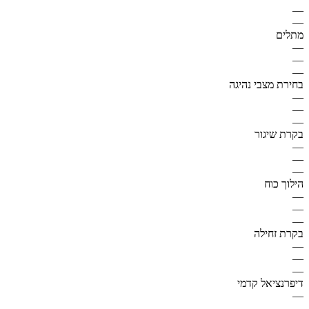
—
—
מתלים
—
—
—
בחירת מצבי נהיגה
—
—
—
בקרת שיגור
—
—
—
הילוך כוח
—
—
—
בקרת זחילה
—
—
—
דיפרנציאל קדמי
—
—