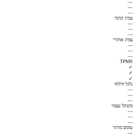
—
—
—
צמיג קדמי
—
—
—
צמיג אחורי
—
—
—
TPMS
✓
✓
✓
גלגל חילוף
—
—
—
משקל עצמי
—
—
—
עומס מותר
—