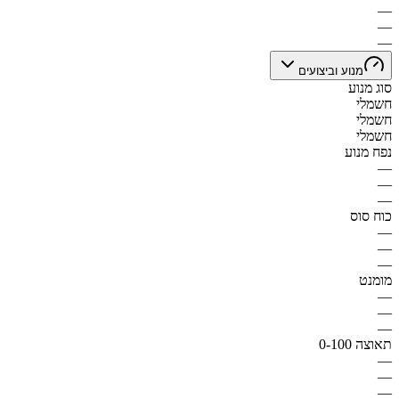
—
—
—
מנוע וביצועים
סוג מנוע
חשמלי
חשמלי
חשמלי
נפח מנוע
—
—
—
כוח סוס
—
—
—
מומנט
—
—
—
תאוצה 0-100
—
—
—