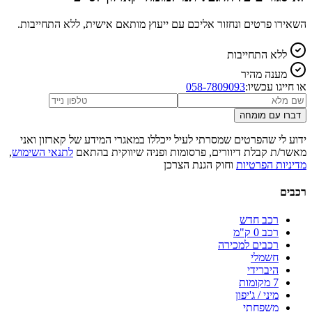
השאירו פרטים ונחזור אליכם עם ייעוץ מותאם אישית, ללא התחייבות.
ללא התחייבות
מענה מהיר
או חייגו עכשיו:
058-7809093
דברו עם מומחה
ידוע לי שהפרטים שמסרתי לעיל ייכללו במאגרי המידע של קארזון ואני
מאשר/ת קבלת דיוורים, פרסומות ופניה שיווקית בהתאם
לתנאי השימוש
,
מדיניות הפרטיות
וחוק הגנת הצרכן
רכבים
רכב חדש
רכב 0 ק"מ
רכבים למכירה
חשמלי
היברידי
7 מקומות
מיני / ג'יפון
משפחתי