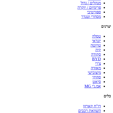
מנהלים / גדול
פרימיום / יוקרה
ספורטיבי
מסחרי וטנדר
יצרנים
טסלה
יונדאי
טויוטה
קיה
סקודה
BYD
צ'רי
מאזדה
מיצובישי
סוזוקי
סיאט
אמ.ג'י MG
כלים
דו"ח קארזון
השוואת רכבים