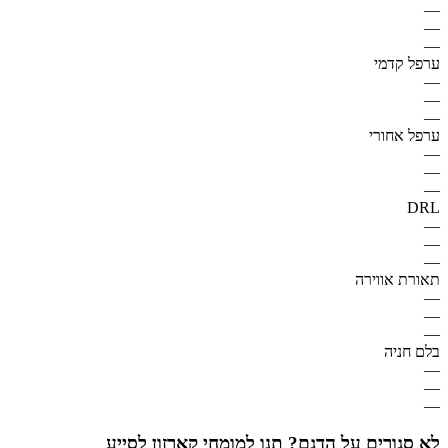
—
—
—
ערפל קדמי
—
—
—
ערפל אחורי
—
—
—
DRL
—
—
—
תאורת אווירה
—
—
—
בלם חניה
—
—
—
לא סגורים על הדגם? תנו למומחי קארזון לסייע