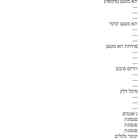
תא מטען (מקופל)
—
—
—
תא מטען קדמי
—
—
—
פתיחת תא מטען
—
—
—
רדיוס סיבוב
—
—
—
מיכל דלק
—
—
—
ג׳אנטים
סגסוגת
סגסוגת
סגסוגת
קוטר גלגלים