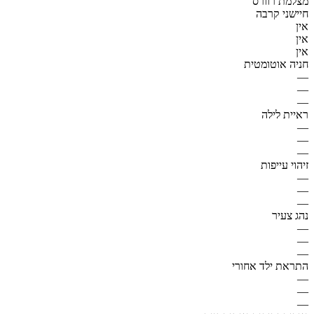
מצלמת רוורס
חיישני קרבה
אין
אין
אין
חניה אוטומטית
—
—
—
ראיית לילה
—
—
—
זיהוי עייפות
—
—
—
נהג צעיר
—
—
—
התראת ילד אחורי
—
—
—