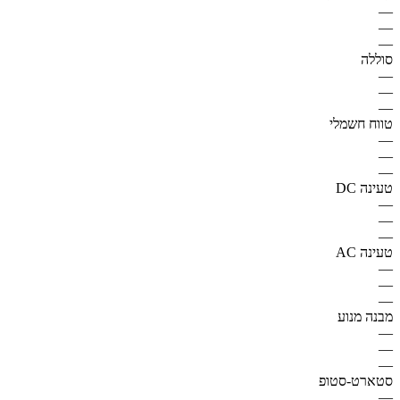
—
—
—
סוללה
—
—
—
טווח חשמלי
—
—
—
טעינה DC
—
—
—
טעינה AC
—
—
—
מבנה מנוע
—
—
—
סטארט-סטופ
—