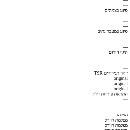
—
סיוע בצמתים
—
—
—
סיוע במעבר נתיב
—
—
—
היגוי חירום
—
—
—
זיהוי תמרורים TSR
original
original
original
התראת פתיחת דלת
—
—
—
מצלמה
מצלמת רוורס
מצלמת רוורס