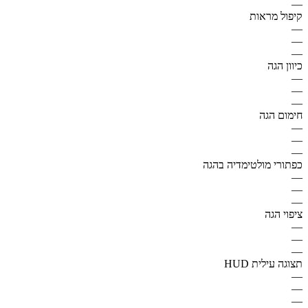
—
קיפול מראות
—
—
—
כיוון הגה
—
—
—
חימום הגה
—
—
—
כפתורי מולטימדיה בהגה
—
—
—
ציפוי הגה
—
—
—
תצוגה עילית HUD
—
—
—