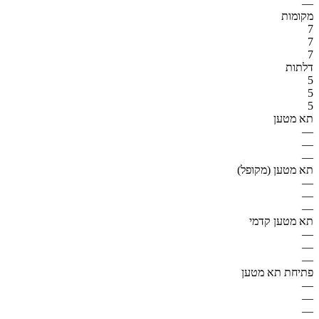
—
מקומות
7
7
7
דלתות
5
5
5
תא מטען
—
—
—
תא מטען (מקופל)
—
—
—
תא מטען קדמי
—
—
—
פתיחת תא מטען
—
—
—