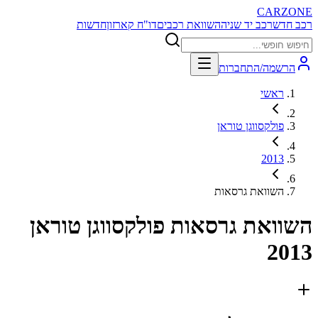
CARZONE
רכב חדש
רכב יד שניה
השוואת רכבים
דו"ח קארזון
חדשות
הרשמה/התחברות
ראשי
פולקסווגן טוראן
2013
השוואת גרסאות
השוואת גרסאות
פולקסווגן טוראן
2013