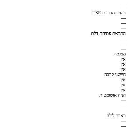
—
—
זיהוי תמרורים TSR
—
—
—
התראת פתיחת דלת
—
—
—
מצלמה
אין
אין
אין
חיישני קרבה
אין
אין
אין
חניה אוטומטית
—
—
—
ראיית לילה
—
—