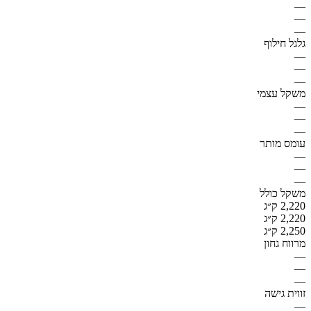
—
—
—
גלגל חילוף
—
—
—
משקל עצמי
—
—
—
עומס מותר
—
—
—
משקל כולל
2,220 ק״ג
2,220 ק״ג
2,250 ק״ג
מרווח גחון
—
—
—
זווית גישה
—