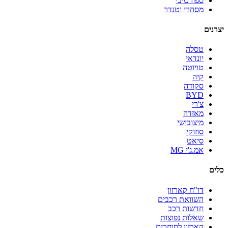
ספורטיבי
מסחרי וטנדר
יצרנים
טסלה
יונדאי
טויוטה
קיה
סקודה
BYD
צ'רי
מאזדה
מיצובישי
סוזוקי
סיאט
אמ.ג'י MG
כלים
דו"ח קארזון
השוואת רכבים
חדשות רכב
שאלות נפוצות
קארזון לסוחרים