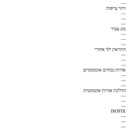
—
זיהוי עייפות
—
—
—
נהג צעיר
—
—
—
התראת ילד אחורי
—
—
—
אורות גבוהים אוטומטיים
—
—
—
הדלקת אורות אוטומטית
—
—
—
ISOFIX
—
—
—