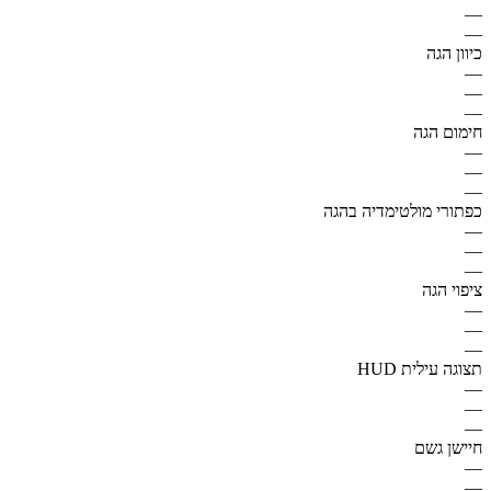
—
—
כיוון הגה
—
—
—
חימום הגה
—
—
—
כפתורי מולטימדיה בהגה
—
—
—
ציפוי הגה
—
—
—
תצוגה עילית HUD
—
—
—
חיישן גשם
—
—