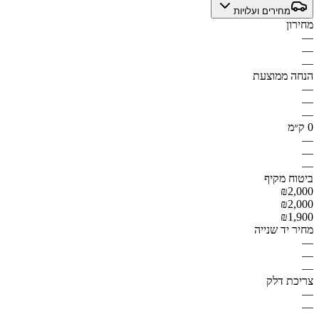
מחירים ועלויות
מחירון
—
—
—
הנחה ממוצעת
—
—
—
0 ק״מ
—
—
—
ביטוח מקיף
₪2,000
₪2,000
₪1,900
מחיר יד שנייה
—
—
—
צריכת דלק
—
—