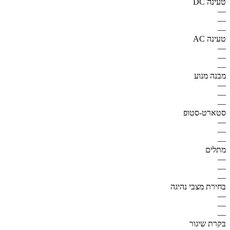
טעינה DC
—
—
—
טעינה AC
—
—
—
מבנה מנוע
—
—
—
סטארט-סטופ
—
—
—
מתלים
—
—
—
בחירת מצבי נהיגה
—
—
—
בקרת שיגור