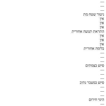
—
—
—
ניטור שטח מת
אין
אין
אין
התראת תנועה אחורית
אין
אין
אין
בלימה אחורית
—
—
—
סיוע בצמתים
—
—
—
סיוע במעבר נתיב
—
—
—
היגוי חירום
—