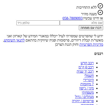
ללא התחייבות
מענה מהיר
או חייגו עכשיו:
058-7809093
דברו עם מומחה
ידוע לי שהפרטים שמסרתי לעיל ייכללו במאגרי המידע של קארזון ואני
מאשר/ת קבלת דיוורים, פרסומות ופניה שיווקית בהתאם
לתנאי השימוש
,
מדיניות הפרטיות
וחוק הגנת הצרכן
רכבים
רכב חדש
רכב 0 ק"מ
רכב יד שניה
חשמלי
היברידי
7 מקומות
מיני / ג'יפון
משפחתי
מנהלים / גדול
פרימיום / יוקרה