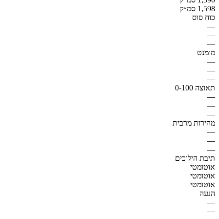
1,598 סמ״ק
כוח סוס
—
—
—
מומנט
—
—
—
תאוצה 0-100
—
—
—
מהירות מרבית
—
—
—
תיבת הילוכים
אוטומטי
אוטומטי
אוטומטי
הנעה
—
—