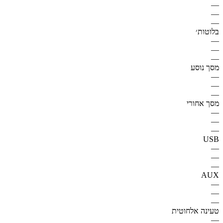
—
—
—
בלוטות׳
—
—
—
מסך נוסע
—
—
—
מסך אחורי
—
—
—
USB
—
—
—
AUX
—
—
—
טעינה אלחוטית
—