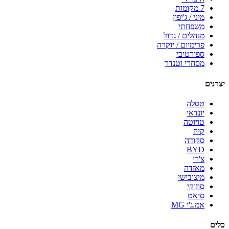
7 מקומות
מיני / ג'יפון
משפחתי
מנהלים / גדול
פרימיום / יוקרה
ספורטיבי
מסחרי וטנדר
יצרנים
טסלה
יונדאי
טויוטה
קיה
סקודה
BYD
צ'רי
מאזדה
מיצובישי
סוזוקי
סיאט
אמ.ג'י MG
כלים