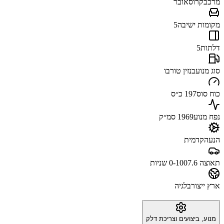
מרכב
קרוסאובר
מקומות ישיבה
5
דלתות
5
סוג מנוע
בנזין טורבו
כוח סוס
197 כ״ס
נפח מנוע
1969 סמ״ק
הנעה
קדמית
תאוצה 0-100
7.6 שניות
ארץ ייצור
בלגיה
מנוע, ביצועים וצריכת דלק