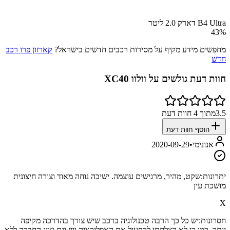
B4 Ultra דארק 2.0 ליטר
43
%
מחפשים מידע מקיף על מסירות רכבים חדשים בישראל?
קארזון פרו רכב
חדש
חוות דעת גולשים על
וולוו XC40
3.5
מתוך
4
חוות דעת
הוסף חוות דעת
אנונימי
•
2020-09-29
יתרונות:
שקט, מהיר, מרגישים עוצמה. ישיבה נוחה מאוד וצורה חיצונית
מושכת עין
X
חסרונות:
יש כל כך הרבה טכנולוגיה ברכב שיש צורך בהדרכה מקיפה
יותר. כמו כן לא הצלחתי להפעיל את האפליקציה וויז וגם נציג החברה ללא