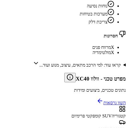
נוחות נסיעה
מערכות בטיחות
צריכת דלק
חסרונות
X
מרווח פנים
X
מולטימדיה
קראו עוד: למי הרכב מתאים, עיצוב, מנוע ועוד...
מפרט טכני
-
וולוו XC40
נתונים טכניים, ביצועים ומידות
השוו גרסאות
קטגוריה
SUV קומפקטי פרימיום