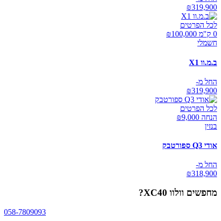
₪
319,900
לכל הפרטים
0 ק"מ ₪
100,000
חשמלי
ב.מ.וו X1
החל מ-
₪
319,900
לכל הפרטים
הנחה ₪
9,000
בנזין
אודי Q3 ספורטבק
החל מ-
₪
318,900
מחפשים
וולוו XC40
?
058-7809093