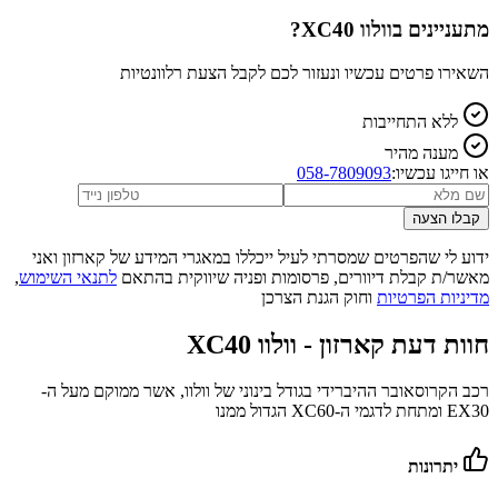
מתעניינים ב
וולוו XC40
?
השאירו פרטים עכשיו ונעזור לכם לקבל הצעת רלוונטיות
ללא התחייבות
מענה מהיר
או חייגו עכשיו:
058-7809093
קבלו הצעה
ידוע לי שהפרטים שמסרתי לעיל ייכללו במאגרי המידע של קארזון ואני
מאשר/ת קבלת דיוורים, פרסומות ופניה שיווקית בהתאם
לתנאי השימוש
,
מדיניות הפרטיות
וחוק הגנת הצרכן
חוות דעת קארזון -
וולוו XC40
רכב הקרוסאובר ההיברידי בגודל בינוני של וולוו, אשר ממוקם מעל ה-
EX30 ומתחת לדגמי ה-XC60 הגדול ממנו
יתרונות