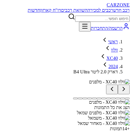
CARZONE
רכב חדש
רכבים למכירה
השוואת רכבים
דו"ח קארזון
חדשות
הרשמה/התחברות
ראשי
וולוו
XC40
2024
B4 Ultra דארק 2.0 ליטר
הצג את כל התמונות
+
14
תמונות