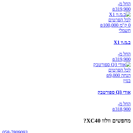
החל מ-
₪
319,900
לכל הפרטים
0 ק"מ ₪
100,000
חשמלי
ב.מ.וו X1
החל מ-
₪
319,900
לכל הפרטים
הנחה ₪
9,000
בנזין
אודי Q3 ספורטבק
החל מ-
₪
318,900
מחפשים
וולוו XC40
?
058-7809093