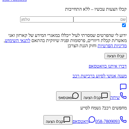
קבלו הצעות עכשיו – ללא התחייבות
ידוע לי שהפרטים שמסרתי לעיל ייכללו במאגרי המידע של קארזון ואני
מאשר/ת קבלת דיוורים, פרסומות ופניה שיווקית בהתאם
לתנאי השימוש
,
מדיניות הפרטיות
וחוק הגנת הצרכן
קבלו הצעה
דברו איתנו בוואטסאפ
מענה אנושי לסיוע ברכישת רכב
שיחה
קבלו הצעה
וואטסאפ
מחפשים רכב? נשמח לסייע
058-7809093
וואטסאפ
קבלו הצעה