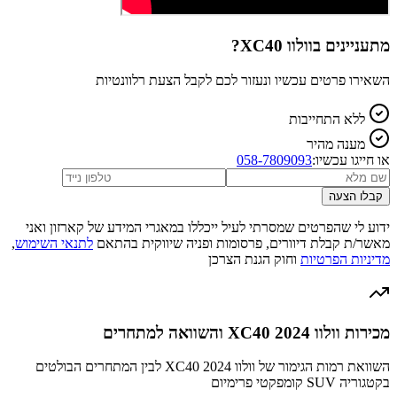
מתעניינים ב
וולוו XC40
?
השאירו פרטים עכשיו ונעזור לכם לקבל הצעת רלוונטיות
ללא התחייבות
מענה מהיר
או חייגו עכשיו:
058-7809093
קבלו הצעה
ידוע לי שהפרטים שמסרתי לעיל ייכללו במאגרי המידע של קארזון ואני
מאשר/ת קבלת דיוורים, פרסומות ופניה שיווקית בהתאם
לתנאי השימוש
,
מדיניות הפרטיות
וחוק הגנת הצרכן
מכירות וולוו XC40 2024 והשוואה למתחרים
השוואת רמות הגימור של וולוו XC40 2024 לבין המתחרים הבולטים
בקטגוריה SUV קומפקטי פרימיום