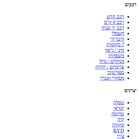
רכבים
רכב חדש
רכב 0 ק"מ
רכב יד שניה
חשמלי
היברידי
7 מקומות
מיני / ג'יפון
משפחתי
מנהלים / גדול
פרימיום / יוקרה
ספורטיבי
מסחרי וטנדר
יצרנים
טסלה
יונדאי
טויוטה
קיה
סקודה
BYD
צ'רי