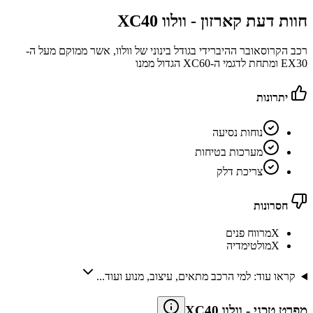
חוות דעת קארזון -
וולוו XC40
רכב הקרוסאובר ההיברידי בגודל בינוני של וולוו, אשר ממוקם מעל ה-
EX30 ומתחת לדגמי ה-XC60 הגדול ממנו
יתרונות
נוחות נסיעה
מערכות בטיחות
צריכת דלק
חסרונות
X
מרווח פנים
X
מולטימדיה
קראו עוד: למי הרכב מתאים, עיצוב, מנוע ועוד...
מפרט טכני
-
וולוו XC40