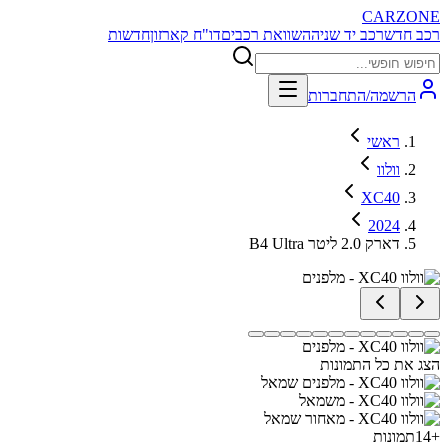
CARZONE
רכב חדש
רכב יד שניה
השוואת רכבים
דו"ח קארזון
חדשות
הרשמה/התחברות
ראשי
וולוו
XC40
2024
B4 Ultra דארק 2.0 ליטר
הצג את כל התמונות
+
14
תמונות