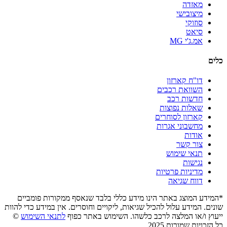
מאזדה
מיצובישי
סוזוקי
סיאט
אמ.ג'י MG
כלים
דו"ח קארזון
השוואת רכבים
חדשות רכב
שאלות נפוצות
קארזון לסוחרים
מחשבוני אגרות
אודות
צור קשר
תנאי שימוש
נגישות
מדיניות פרטיות
דווח שגיאה
*המידע המוצג באתר הינו מידע כללי בלבד שנאסף ממקורות פומביים
שונים. המידע עלול להכיל שגיאות, ליקויים וחוסרים. אין במידע כדי להוות
ייעוץ ו/או המלצה לרכב כלשהו. השימוש באתר כפוף
לתנאי השימוש
©
כל הזכויות שמורות 2025