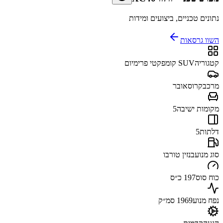
נתונים טכניים, ביצועים ומידות
השוו גרסאות
קטגוריה
SUV קומפקטי פרימיום
מרכב
קרוסאובר
מקומות ישיבה
5
דלתות
5
סוג מנוע
בנזין טורבו
כוח סוס
197 כ״ס
נפח מנוע
1969 סמ״ק