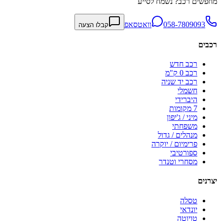
מחפשים רכב? נשמח לסייע
058-7809093
וואטסאפ
קבלו הצעה
רכבים
רכב חדש
רכב 0 ק"מ
רכב יד שניה
חשמלי
היברידי
7 מקומות
מיני / ג'יפון
משפחתי
מנהלים / גדול
פרימיום / יוקרה
ספורטיבי
מסחרי וטנדר
יצרנים
טסלה
יונדאי
טויוטה