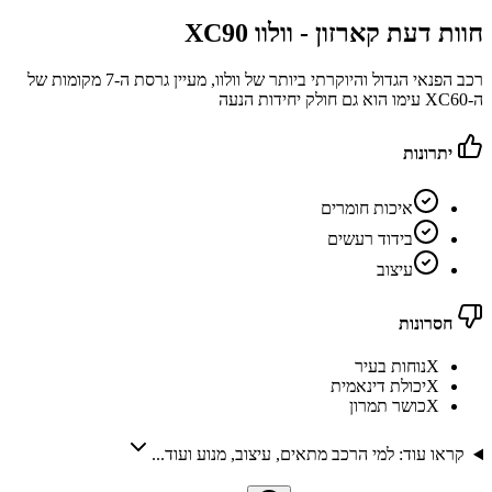
חוות דעת קארזון -
וולוו XC90
רכב הפנאי הגדול והיוקרתי ביותר של וולוו, מעיין גרסת ה-7 מקומות של
ה-XC60 עימו הוא גם חולק יחידות הנעה
יתרונות
איכות חומרים
בידוד רעשים
עיצוב
חסרונות
X
נוחות בעיר
X
יכולת דינאמית
X
כושר תמרון
קראו עוד: למי הרכב מתאים, עיצוב, מנוע ועוד...