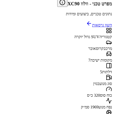
מפרט טכני
-
וולוו XC90
נתונים טכניים, ביצועים ומידות
השוו גרסאות
קטגוריה
SUV גדול יוקרה
מרכב
קרוסאובר
מקומות ישיבה
7
דלתות
5
סוג מנוע
בנזין
כוח סוס
320 כ״ס
נפח מנוע
1969 סמ״ק