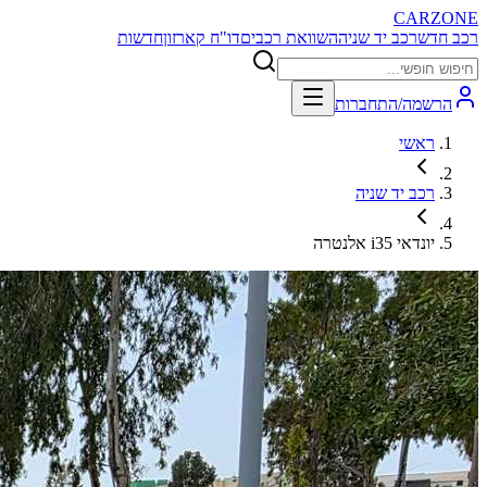
CARZONE
רכב חדש
רכב יד שניה
השוואת רכבים
דו"ח קארזון
חדשות
הרשמה/התחברות
ראשי
רכב יד שניה
יונדאי i35 אלנטרה