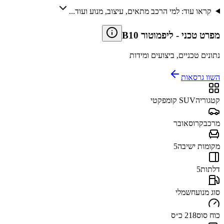
קראו עוד: למי הרכב מתאים, עיצוב, מנוע ועוד...
מפרט טכני
-
ליפמוטור B10
נתונים טכניים, ביצועים ומידות
השוו גרסאות
קטגוריה
SUV קומפקטי
מרכב
קרוסאובר
מקומות ישיבה
5
דלתות
5
סוג מנוע
חשמלי
כוח סוס
218 כ״ס