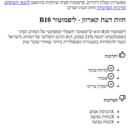
מאשר/ת קבלת דיוורים, פרסומות ופניה שיווקית בהתאם
לתנאי השימוש
,
מדיניות הפרטיות
וחוק הגנת הצרכן
חוות דעת קארזון -
ליפמוטור B10
ליפמוטור B10 הוא קרוסאובר חשמלי קומפקטי של המותג הסיני
(שסטלנטיס רכשה 21% ממנו). הוא הדגם השלישי של המותג בישראל
ונועד להתחרות בקטגוריה הפופולרית ביותר במחיר שובר שוק
יתרונות
מרווח פנימי
אבזור
תמרון עירוני
חסרונות
X
הנדסת אנוש
X
נוחות נסיעה
X
טווח נסיעה