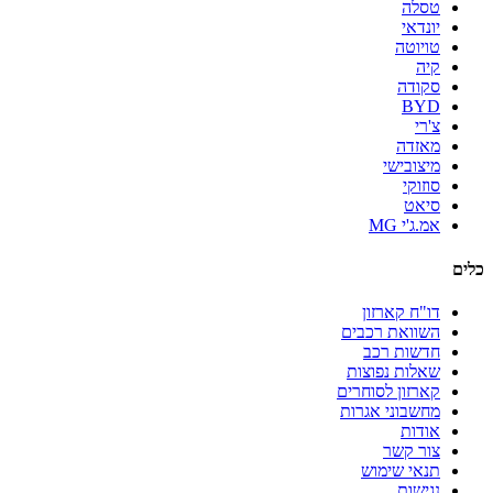
טסלה
יונדאי
טויוטה
קיה
סקודה
BYD
צ'רי
מאזדה
מיצובישי
סוזוקי
סיאט
אמ.ג'י MG
כלים
דו"ח קארזון
השוואת רכבים
חדשות רכב
שאלות נפוצות
קארזון לסוחרים
מחשבוני אגרות
אודות
צור קשר
תנאי שימוש
נגישות