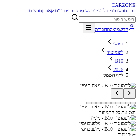
CARZONE
רכב חדש
רכבים למכירה
השוואת רכבים
דו"ח קארזון
חדשות
הרשמה/התחברות
ראשי
ליפמוטור
B10
2026
לייף חשמלי
הצג את כל התמונות
+
6
תמונות