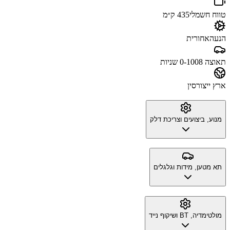
טווח חשמלי
435 ק״מ
הנעה
אחורית
תאוצה 0-100
8 שניות
ארץ ייצור
סין
מנוע, ביצועים וצריכת דלק
תא מטען, מידות וגלגלים
מולטימדיה, BT ושיקוף נייד