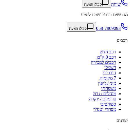
שיחה
קבלו הצעה
מחפשים רכב? נשמח לסייע
058-7809093
קבלו הצעה
רכבים
רכב חדש
רכב 0 ק"מ
רכבים למכירה
חשמלי
היברידי
7 מקומות
מיני / ג'יפון
משפחתי
מנהלים / גדול
פרימיום / יוקרה
ספורטיבי
מסחרי וטנדר
יצרנים