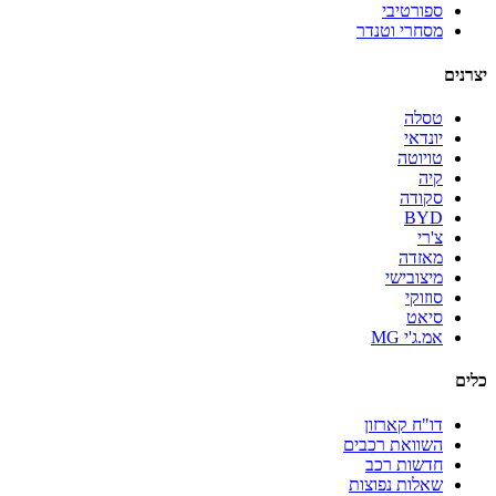
ספורטיבי
מסחרי וטנדר
יצרנים
טסלה
יונדאי
טויוטה
קיה
סקודה
BYD
צ'רי
מאזדה
מיצובישי
סוזוקי
סיאט
אמ.ג'י MG
כלים
דו"ח קארזון
השוואת רכבים
חדשות רכב
שאלות נפוצות