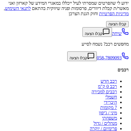
ידוע לי שהפרטים שמסרתי לעיל ייכללו במאגרי המידע של קארזון ואני
מאשר/ת קבלת דיוורים, פרסומות ופניה שיווקית בהתאם
לתנאי השימוש
,
מדיניות הפרטיות
וחוק הגנת הצרכן
קבלו הצעה
שיחה
קבלו הצעה
מחפשים רכב? נשמח לסייע
058-7809093
קבלו הצעה
רכבים
רכב חדש
רכב 0 ק"מ
רכבים למכירה
חשמלי
היברידי
7 מקומות
מיני / ג'יפון
משפחתי
מנהלים / גדול
פרימיום / יוקרה