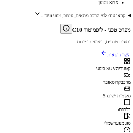
X
תא מטען
קראו עוד: למי הרכב מתאים, עיצוב, מנוע ועוד...
מפרט טכני
-
ליפמוטור C10
נתונים טכניים, ביצועים ומידות
השוו גרסאות
קטגוריה
SUV בינוני
מרכב
קרוסאובר
מקומות ישיבה
5
דלתות
5
סוג מנוע
חשמלי