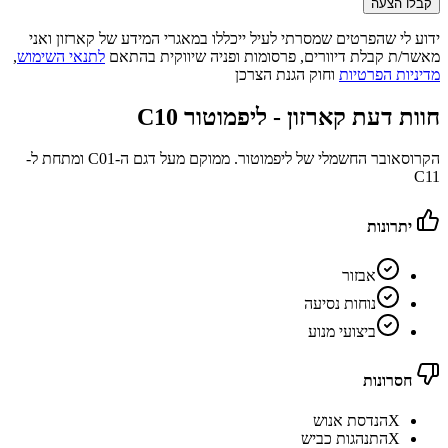
קבלו הצעה
ידוע לי שהפרטים שמסרתי לעיל ייכללו במאגרי המידע של קארזון ואני
מאשר/ת קבלת דיוורים, פרסומות ופניה שיווקית בהתאם
לתנאי השימוש
,
מדיניות הפרטיות
וחוק הגנת הצרכן
חוות דעת קארזון -
ליפמוטור C10
הקרוסאובר החשמלי של ליפמוטור. ממוקם מעל דגם ה-C01 ומתחת ל-
C11
יתרונות
אבזור
נוחות נסיעה
ביצועי מנוע
חסרונות
X
הנדסת אנוש
X
התנהגות כביש