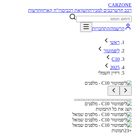
CARZONE
רכב חדש
רכבים למכירה
השוואת רכבים
דו"ח קארזון
חדשות
הרשמה/התחברות
ראשי
ליפמוטור
C10
2025
דיזיין חשמלי
הצג את כל התמונות
+
23
תמונות