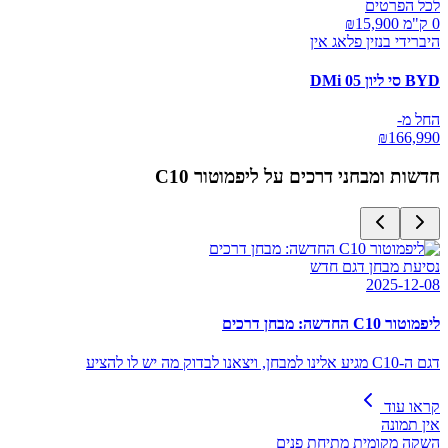
לכל הפרטים
0 ק"מ ₪
15,900
היברידי בנזין פלאג אין
BYD סי ליון 05 DMi
החל מ-
₪
166,990
חדשות ומבחני דרכים על
ליפמוטור C10
נסיעת מבחן דגם חדש
2025-12-08
ליפמוטור C10 החדשה: מבחן דרכים
דגם ה-C10 מגיע אלינו למבחן, ויצאנו לבדוק מה יש לו להציע
קראו עוד
אין תמונה
השקה מקומית מתיחת פנים