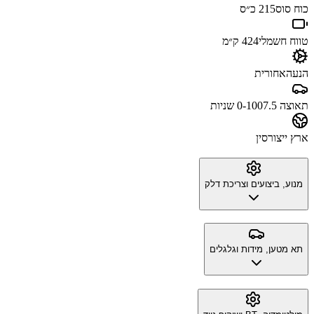
כוח סוס
215 כ״ס
טווח חשמלי
424 ק״מ
הנעה
אחורית
תאוצה 0-100
7.5 שניות
ארץ ייצור
סין
מנוע, ביצועים וצריכת דלק
תא מטען, מידות וגלגלים