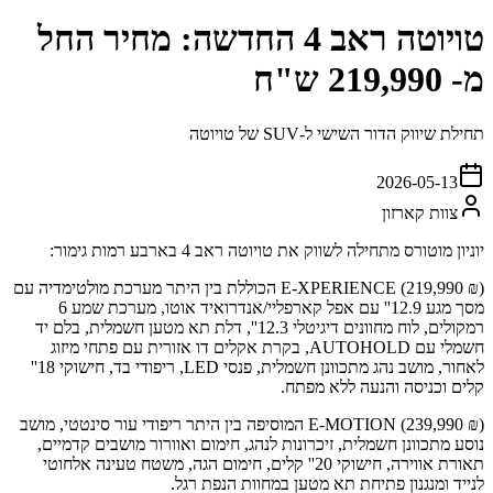
טויוטה ראב 4 החדשה: מחיר החל
מ- 219,990 ש"ח
תחילת שיווק הדור השישי ל-SUV של טויוטה
2026-05-13
צוות קארזון
יוניון מוטורס מתחילה לשווק את טויוטה ראב 4 בארבע רמות גימור:
E-XPERIENCE (219,990 ₪) הכוללת בין היתר מערכת מולטימדיה עם
מסך מגע 12.9'' עם אפל קארפליי/אנדרואיד אוטו, מערכת שמע 6
רמקולים, לוח מחוונים דיגיטלי 12.3'', דלת תא מטען חשמלית, בלם יד
חשמלי עם AUTOHOLD, בקרת אקלים דו אזורית עם פתחי מיזוג
לאחור, מושב נהג מתכוונן חשמלית, פנסי LED, ריפודי בד, חישוקי 18''
קלים וכניסה והנעה ללא מפתח.
E-MOTION (239,990 ₪) המוסיפה בין היתר ריפודי עור סינטטי, מושב
נוסע מתכוונן חשמלית, זיכרונות לנהג, חימום ואוורור מושבים קדמיים,
תאורת אווירה, חישוקי 20'' קלים, חימום הגה, משטח טעינה אלחוטי
לנייד ומנגנון פתיחת תא מטען במחוות הנפת רגל.