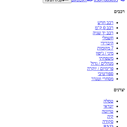
קבלו הצעה
רכבים
רכב חדש
רכב 0 ק"מ
רכב יד שניה
חשמלי
היברידי
7 מקומות
מיני / ג'יפון
משפחתי
מנהלים / גדול
פרימיום / יוקרה
ספורטיבי
מסחרי וטנדר
יצרנים
טסלה
יונדאי
טויוטה
קיה
סקודה
BYD