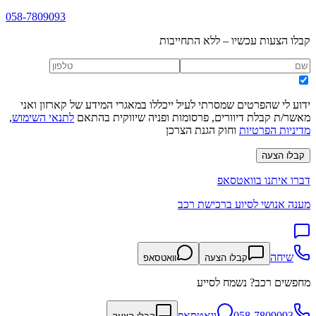
058-7809093
קבלו הצעות עכשיו – ללא התחייבות
ידוע לי שהפרטים שמסרתי לעיל ייכללו במאגרי המידע של קארזון ואני
מאשר/ת קבלת דיוורים, פרסומות ופניה שיווקית בהתאם
לתנאי השימוש
,
מדיניות הפרטיות
וחוק הגנת הצרכן
קבלו הצעה
דברו איתנו בוואטסאפ
מענה אנושי לסיוע ברכישת רכב
שיחה
קבלו הצעה
וואטסאפ
מחפשים רכב? נשמח לסייע
058-7809093
וואטסאפ