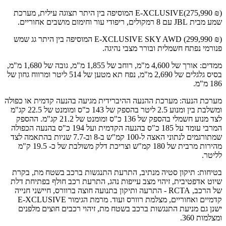
E-XCLUSIVE(275,990 ₪) המוסיפה בין היתר תצוגה עילית, מערכת
שמע מבית JBL עם 8 רמקולים, ריפודי עור וחימום מושבים אחוריים.
E-XCLUSIVE SKY AWD (299,990 ₪) המוסיפה בין היתר גג שמש
פנורמי נפתח חשמלית ובורר מצבי נהיגה.
ממדים: אורך של 4,600 מ"מ, רוחב של 1,855 מ"מ, גובה של 1,680 מ"מ,
בסיס גלגלים של 2,690 מ"מ, נפח תא מטען של 514 ליטר ומרווח גחון של
186 מ"מ.
מערכת הנעה: מערכת ההנעה ההיברידית מגיעה בהנעה קדמית או כפולה
ומשלבת בין ומנוע 2.5 ליטר בהספק של 143 כ"ס ומומנט של 22.5 קג"מ
לצד מנוע חשמלי בהספק של 136 כ"ס ומומנט של 21.2 קג"מ. ההספק
המרבי עומד על 185 כ"ס בהנעה הקדמית ועל 194 כ"ס בהנעה הכפולה
שמתורגמים לנתוני האצה ל-100 קמ"ש ב-8 וב-7.7 שניות בהתאמה לצד
מהירות מרבית של 180 קמ"ש וצריכת דלק משולבת של כ- 19.5 ק"מ
לליטר.
בטיחות: תיקון סטיה מנתיב, התרעת התנגשות ברכב בשטח מת, בקרת
שיוט אדפטיבית, זיהוי מצב עייפות נהג, התרעת רכב חולף בפתיחת דלת
של הרכב, RCTA - התרעה ותיקון בתנועה חוצה ברוורס, חיישני חנייה
קדמיים ואחוריים, מצלמת רוורס ועוד. מרמת הגימור E-XCLUSIVE
ישנן גם מניעת התנגשות ברכב בשטח מת, זיהוי רכבים חוצים מלפנים
ומצלמות 360.