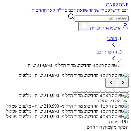
CARZONE
רכב חדש
רכב יד שניה
השוואת רכבים
דו"ח קארזון
חדשות
הרשמה/התחברות
ראשי
חדשות רכב
טויוטה ראב 4 החדשה: מחיר החל מ- 219,990 ש"ח
הצג את כל התמונות
+
18
תמונות
השקה מקומית דור חדש