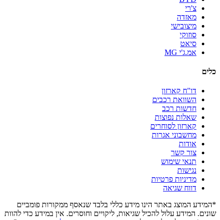
צ'רי
מאזדה
מיצובישי
סוזוקי
סיאט
אמ.ג'י MG
כלים
דו"ח קארזון
השוואת רכבים
חדשות רכב
שאלות נפוצות
קארזון לסוחרים
מחשבוני אגרות
אודות
צור קשר
תנאי שימוש
נגישות
מדיניות פרטיות
דווח שגיאה
*המידע המוצג באתר הינו מידע כללי בלבד שנאסף ממקורות פומביים
שונים. המידע עלול להכיל שגיאות, ליקויים וחוסרים. אין במידע כדי להוות