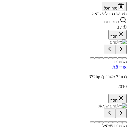
נקה הכל
חיפוש דגם להשוואה
/ 3
①
הסר
מלפנים
אודי A8
372hp (דור 3 מעודכן)
2010
הסר
מלפנים שמאל