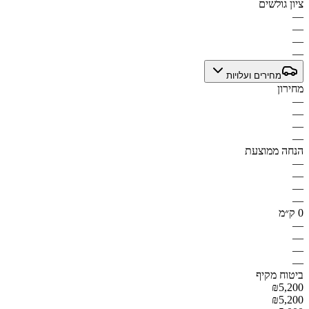
ציון גולשים
—
—
—
—
מחירים ועלויות
מחירון
—
—
—
—
הנחה ממוצעת
—
—
—
—
0 ק״מ
—
—
—
—
ביטוח מקיף
₪5,200
₪5,200