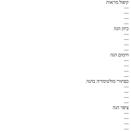
קיפול מראות
—
—
—
—
כיוון הגה
—
—
—
—
חימום הגה
—
—
—
—
כפתורי מולטימדיה בהגה
—
—
—
—
ציפוי הגה
—
—
—
—