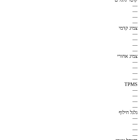
—
—
—
—
צמיג קדמי
—
—
—
—
צמיג אחורי
—
—
—
—
TPMS
—
—
—
—
גלגל חילוף
—
—
—
—