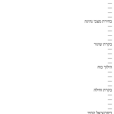
—
—
—
—
בחירת מצבי נהיגה
—
—
—
—
בקרת שיגור
—
—
—
—
הילוך כוח
—
—
—
—
בקרת זחילה
—
—
—
—
דיפרנציאל קדמי