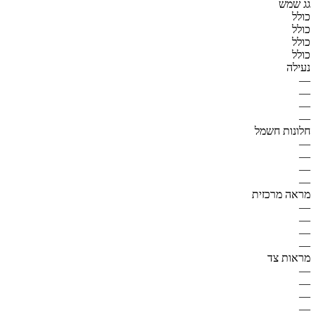
גג שמש
כולל
כולל
כולל
כולל
נעילה
—
—
—
—
חלונות חשמל
—
—
—
—
מראה מרכזית
—
—
—
—
מראות צד
—
—
—
—