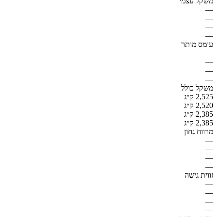
משקל עצמי
—
—
—
—
עומס מותר
—
—
—
—
משקל כולל
2,525 ק״ג
2,520 ק״ג
2,385 ק״ג
2,385 ק״ג
מרווח גחון
—
—
—
—
זווית גישה
—
—
—
—