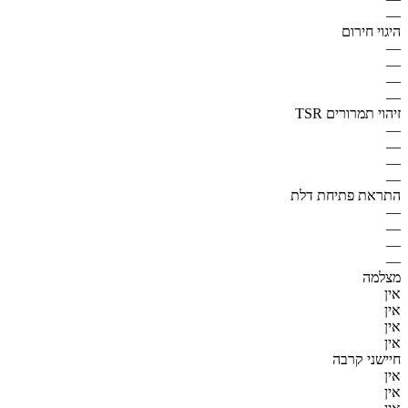
—
היגוי חירום
—
—
—
—
זיהוי תמרורים TSR
—
—
—
—
התראת פתיחת דלת
—
—
—
—
מצלמה
אין
אין
אין
אין
חיישני קרבה
אין
אין