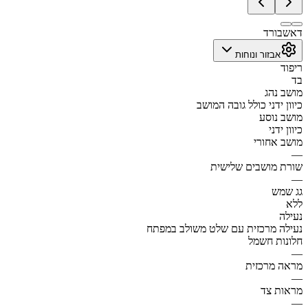
דאשבורד
אבזור ונוחות
ריפוד
בד
מושב נהג
כיוון ידני כולל גובה המושב
מושב נוסע
כיוון ידני
מושב אחורי
—
שורת מושבים שלישית
—
גג שמש
ללא
נעילה
נעילה מרכזית עם שלט משולב במפתח
חלונות חשמל
—
מראה מרכזית
—
מראות צד
—