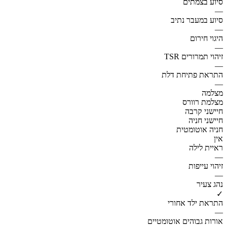
סיוע בצמתים
—
סיוע במעבר נתיב
—
היגוי חירום
—
זיהוי תמרורים TSR
—
התראת פתיחת דלת
—
מצלמה
מצלמת רוורס
חיישני קרבה
חיישני חניה
חניה אוטומטית
אין
ראיית לילה
—
זיהוי עייפות
—
נהג צעיר
✓
התראת ילד אחורי
—
אורות גבוהים אוטומטיים