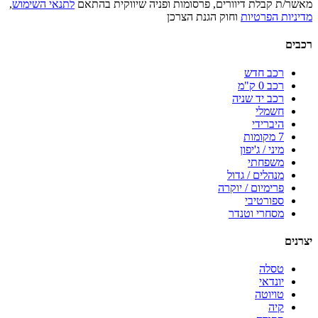
מאשר/ת קבלת דיוורים, פרסומות ופניה שיווקית בהתאם
לתנאי השימוש
,
מדיניות הפרטיות
וחוק הגנת הצרכן
רכבים
רכב חדש
רכב 0 ק"מ
רכב יד שניה
חשמלי
היברידי
7 מקומות
מיני / ג'יפון
משפחתי
מנהלים / גדול
פרימיום / יוקרה
ספורטיבי
מסחרי וטנדר
יצרנים
טסלה
יונדאי
טויוטה
קיה