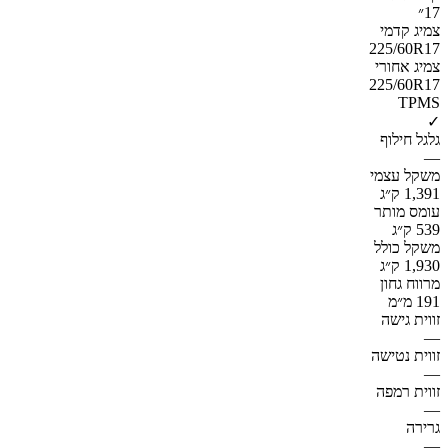
17״
צמיג קדמי
225/60R17
צמיג אחורי
225/60R17
TPMS
✓
גלגל חילוף
—
משקל עצמי
1,391 ק״ג
עומס מותר
539 ק״ג
משקל כולל
1,930 ק״ג
מרווח גחון
191 מ״מ
זווית גישה
—
זווית נטישה
—
זווית רמפה
—
גרירה
—