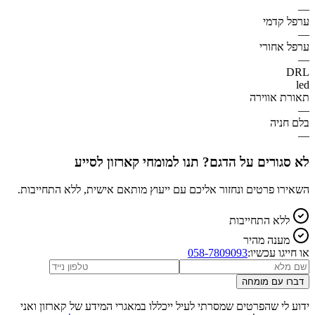
—
ערפל קדמי
—
ערפל אחורי
—
DRL
led
תאורת אווירה
—
בלם חניה
—
לא סגורים על הדגם? תנו למומחי קארזון לסייע
השאירו פרטים ונחזור אליכם עם ייעוץ מותאם אישית, ללא התחייבות.
ללא התחייבות
מענה מהיר
או חייגו עכשיו:
058-7809093
דברו עם מומחה
ידוע לי שהפרטים שמסרתי לעיל ייכללו במאגרי המידע של קארזון ואני