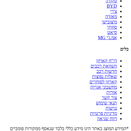
סקודה
BYD
צ'רי
מאזדה
מיצובישי
סוזוקי
סיאט
אמ.ג'י MG
כלים
דו"ח קארזון
השוואת רכבים
חדשות רכב
שאלות נפוצות
קארזון לסוחרים
מחשבוני אגרות
אודות
צור קשר
תנאי שימוש
נגישות
מדיניות פרטיות
דווח שגיאה
*המידע המוצג באתר הינו מידע כללי בלבד שנאסף ממקורות פומביים