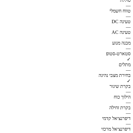
סוללה
—
טווח חשמלי
—
טעינה DC
—
טעינה AC
—
מבנה מנוע
—
סטארט-סטופ
✓
מתלים
—
בחירת מצבי נהיגה
✓
בקרת שיגור
—
הילוך כוח
—
בקרת זחילה
—
דיפרנציאל קדמי
—
דיפרנציאל מרכזי