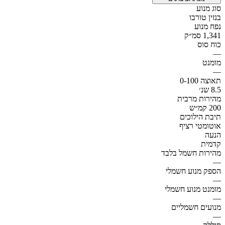
סוג מנוע
בנזין טורבו
נפח מנוע
1,341 סמ״ק
כוח סוס
—
מומנט
—
תאוצה 0-100
8.5 שנ׳
מהירות מרבית
200 קמ״ש
תיבת הילוכים
אוטומטי רציף
הנעה
קדמית
מהירות חשמל בלבד
—
הספק מנוע חשמלי
—
מומנט מנוע חשמלי
—
מנועים חשמליים
—