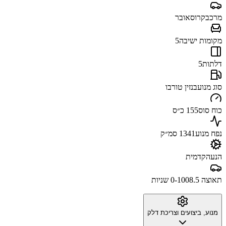
מרכב
קרוסאובר
מקומות ישיבה
5
דלתות
5
סוג מנוע
בנזין טורבו
כוח סוס
155 כ״ס
נפח מנוע
1341 סמ״ק
הנעה
קדמית
תאוצה 0-100
8.5 שניות
מנוע, ביצועים וצריכת דלק