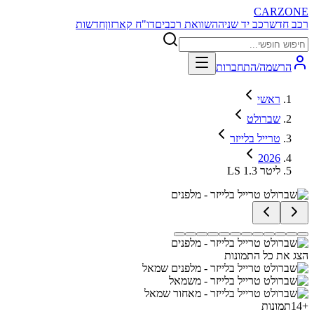
CARZONE
רכב חדש
רכב יד שניה
השוואת רכבים
דו"ח קארזון
חדשות
הרשמה/התחברות
ראשי
שברולט
טרייל בלייזר
2026
LS 1.3 ליטר
הצג את כל התמונות
+
14
תמונות