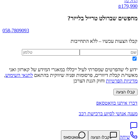
החל מ-
₪
179,990
מחפשים
שברולט טרייל בלייזר
?
058-7809093
קבלו הצעות עכשיו – ללא התחייבות
ידוע לי שהפרטים שמסרתי לעיל ייכללו במאגרי המידע של קארזון ואני
מאשר/ת קבלת דיוורים, פרסומות ופניה שיווקית בהתאם
לתנאי השימוש
,
מדיניות הפרטיות
וחוק הגנת הצרכן
קבלו הצעה
דברו איתנו בוואטסאפ
מענה אנושי לסיוע ברכישת רכב
שיחה
קבלו הצעה
וואטסאפ