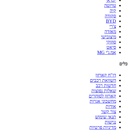
יונדאי
טויוטה
קיה
סקודה
BYD
צ'רי
מאזדה
מיצובישי
סוזוקי
סיאט
אמ.ג'י MG
כלים
דו"ח קארזון
השוואת רכבים
חדשות רכב
שאלות נפוצות
קארזון לסוחרים
מחשבוני אגרות
אודות
צור קשר
תנאי שימוש
נגישות
מדיניות פרטיות