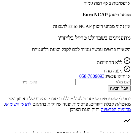
אדפטיבית באף רמת גימור
מבחני ריסוק Euro NCAP
אין נתוני מבחני ריסוק Euro NCAP לדגם זה
מתעניינים ב
שברולט טרייל בלייזר
?
השאירו פרטים עכשיו ונעזור לכם לקבל הצעת רלוונטיות
ללא התחייבות
מענה מהיר
או חייגו עכשיו:
058-7809093
קבלו הצעה
ידוע לי שהפרטים שמסרתי לעיל ייכללו במאגרי המידע של קארזון ואני
מאשר/ת קבלת דיוורים, פרסומות ופניה שיווקית בהתאם
לתנאי השימוש
,
מדיניות הפרטיות
וחוק הגנת הצרכן