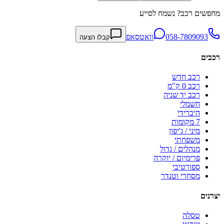
מחפשים רכב? נשמח לסייע
058-7809093
וואטסאפ
קבלו הצעה
רכבים
רכב חדש
רכב 0 ק"מ
רכב יד שניה
חשמלי
היברידי
7 מקומות
מיני / ג'יפון
משפחתי
מנהלים / גדול
פרימיום / יוקרה
ספורטיבי
מסחרי וטנדר
יצרנים
טסלה