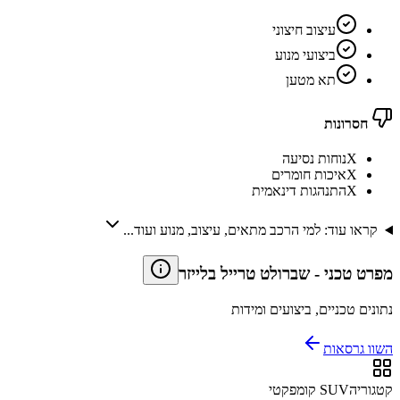
עיצוב חיצוני
ביצועי מנוע
תא מטען
חסרונות
X
נוחות נסיעה
X
איכות חומרים
X
התנהגות דינאמית
קראו עוד: למי הרכב מתאים, עיצוב, מנוע ועוד...
מפרט טכני
-
שברולט טרייל בלייזר
נתונים טכניים, ביצועים ומידות
השוו גרסאות
קטגוריה
SUV קומפקטי