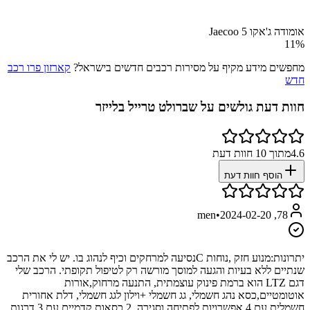
אומודה ג'אקו Jaecoo 5
11
%
מחפשים מידע מקיף על מסירות רכבים חדשים בישראל?
קארזון פרו רכב
חדש
חוות דעת גולשים על
שברולט טרייל בלייזר
4.6
מתוך
10
חוות דעת
הוסף חוות דעת
•
2024-02-20
78, men
יתרונות:
מנוע חזק ,נוחות Cנסיעה למרחקים וכיף לנהוג בו. יש לי את הרכב
שנתיים ללא בעיות והגעה למוסך מורשה רק לטיפול תקופתי. הרכב שלי
דגם LTZ הוא ברמת פינוק עוצמתית, התנעה מרחוק,אורות
אוטומטיים,כסא נהג חשמלי, גג חשמלי +וילון לגג חשמלי, דלת אחורית
חשמלית עם 4 אפשרויות לפתיחה וסגירה, 2 כסאות קדמיים עם 3 דרגות