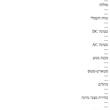
—
סוללה
—
—
טווח חשמלי
—
—
טעינה DC
—
—
טעינה AC
—
—
מבנה מנוע
—
—
סטארט-סטופ
—
—
מתלים
—
—
בחירת מצבי נהיגה
—
—