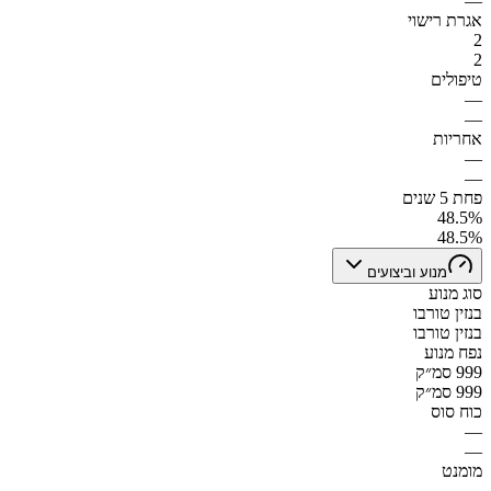
—
אגרת רישוי
2
2
טיפולים
—
—
אחריות
—
—
פחת 5 שנים
48.5%
48.5%
מנוע וביצועים
סוג מנוע
בנזין טורבו
בנזין טורבו
נפח מנוע
999 סמ״ק
999 סמ״ק
כוח סוס
—
—
מומנט
—