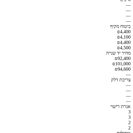
—
—
—
—
ביטוח מקיף
₪4,400
₪4,100
₪4,400
₪4,500
מחיר יד שנייה
₪92,400
₪101,000
₪94,600
—
צריכת דלק
—
—
—
—
אגרת רישוי
3
3
2
2