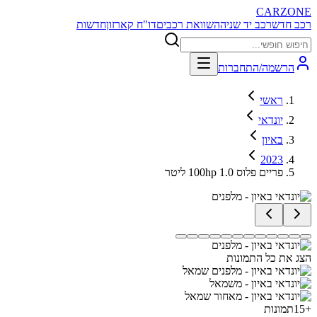
CARZONE
רכב חדש
רכב יד שניה
השוואת רכבים
דו"ח קארזון
חדשות
הרשמה/התחברות
ראשי
יונדאי
באיון
2023
פריים פלוס 100hp 1.0 ליטר
הצג את כל התמונות
+
15
תמונות