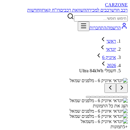
CARZONE
רכב חדש
רכבים למכירה
השוואת רכבים
דו"ח קארזון
חדשות
הרשמה/התחברות
ראשי
יונדאי
איוניק 6
2026
Ultra 84kWh חשמלי
הצג את כל התמונות
+
5
תמונות