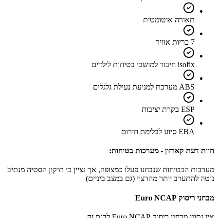
תאורה אוטומטית
7 כריות אוויר
isofix חיבור למושבי בטיחות לילדים
ABS מערכת למניעת נעילת גלגלים
ESP בקרת יציבות
EBA סיוע לבלימת חירום
חוות דעת קארזון - מערכות בטיחות:
מערכות הבטיחות שנבחנו פעלו כמצופה, אך נציין כי תיקון הסטיה מנתיב
נוטה להתערב יותר מהרצוי (גם במצב ביניים)
מבחני ריסוק Euro NCAP
אין נתוני מבחני ריסוק Euro NCAP לדגם זה