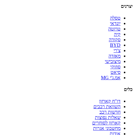
יצרנים
טסלה
יונדאי
טויוטה
קיה
סקודה
BYD
צ'רי
מאזדה
מיצובישי
סוזוקי
סיאט
אמ.ג'י MG
כלים
דו"ח קארזון
השוואת רכבים
חדשות רכב
שאלות נפוצות
קארזון לסוחרים
מחשבוני אגרות
אודות