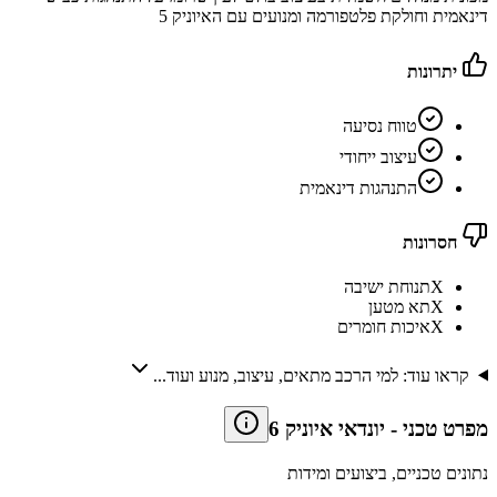
דינאמית וחולקת פלטפורמה ומנועים עם האיוניק 5
יתרונות
טווח נסיעה
עיצוב ייחודי
התנהגות דינאמית
חסרונות
X
תנוחת ישיבה
X
תא מטען
X
איכות חומרים
קראו עוד: למי הרכב מתאים, עיצוב, מנוע ועוד...
מפרט טכני
-
יונדאי איוניק 6
נתונים טכניים, ביצועים ומידות