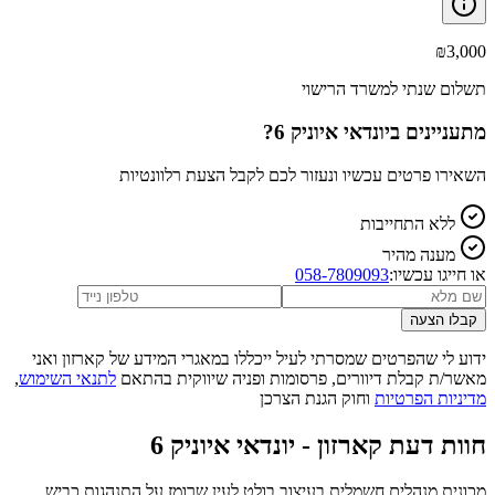
₪
3,000
תשלום שנתי למשרד הרישוי
מתעניינים ב
יונדאי איוניק 6
?
השאירו פרטים עכשיו ונעזור לכם לקבל הצעת רלוונטיות
ללא התחייבות
מענה מהיר
או חייגו עכשיו:
058-7809093
קבלו הצעה
ידוע לי שהפרטים שמסרתי לעיל ייכללו במאגרי המידע של קארזון ואני
מאשר/ת קבלת דיוורים, פרסומות ופניה שיווקית בהתאם
לתנאי השימוש
,
מדיניות הפרטיות
וחוק הגנת הצרכן
חוות דעת קארזון -
יונדאי איוניק 6
מכונית מנהלים חשמלית בעיצוב בולט לעין שרומז על התנהגות כביש