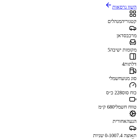
השוו גרסאות
קטגוריה
מנהלים
מרכב
סדאן
מקומות ישיבה
5
דלתות
4
סוג מנוע
חשמלי
כוח סוס
228 כ״ס
טווח חשמלי
680 ק״מ
הנעה
אחורית
תאוצה 0-100
7.4 שניות