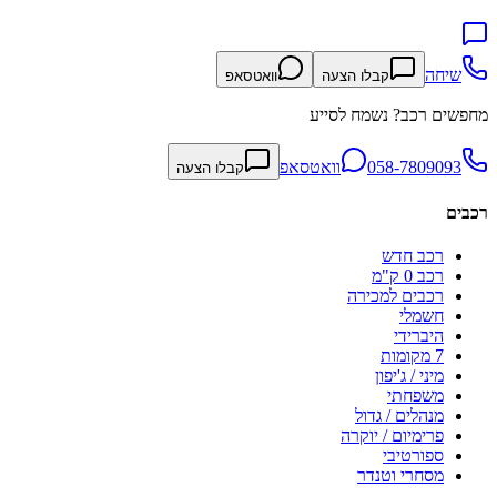
שיחה
קבלו הצעה
וואטסאפ
מחפשים רכב? נשמח לסייע
058-7809093
וואטסאפ
קבלו הצעה
רכבים
רכב חדש
רכב 0 ק"מ
רכבים למכירה
חשמלי
היברידי
7 מקומות
מיני / ג'יפון
משפחתי
מנהלים / גדול
פרימיום / יוקרה
ספורטיבי
מסחרי וטנדר