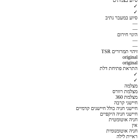
סיוע בצמתים
✓
✓
סיוע במעבר נתיב
—
—
היגוי חירום
—
—
זיהוי תמרורים TSR
original
original
התראת פתיחת דלת
✓
✓
מצלמה
מצלמת רוורס
מצלמת 360
חיישני קרבה
חיישני חניה כולל חיישנים קדמיים
חיישני חניה היקפיים
חניה אוטומטית
אין
חניה אוטומנומית
ראיית לילה