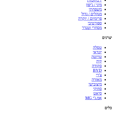
7 מקומות
מיני / ג'יפון
משפחתי
מנהלים / גדול
פרימיום / יוקרה
ספורטיבי
מסחרי וטנדר
יצרנים
טסלה
יונדאי
טויוטה
קיה
סקודה
BYD
צ'רי
מאזדה
מיצובישי
סוזוקי
סיאט
אמ.ג'י MG
כלים