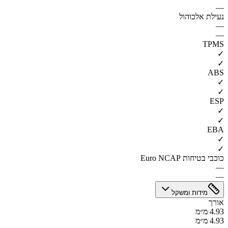
—
נעילת אלכוהול
—
—
TPMS
✓
✓
ABS
✓
✓
ESP
✓
✓
EBA
✓
✓
כוכבי בטיחות Euro NCAP
—
—
מידות ומשקל
אורך
4.93 מ״מ
4.93 מ״מ