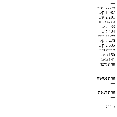
—
משקל עצמי
1,987 ק״ג
2,201 ק״ג
עומס מותר
433 ק״ג
434 ק״ג
משקל כולל
2,420 ק״ג
2,635 ק״ג
מרווח גחון
150 מ״מ
141 מ״מ
זווית גישה
—
—
זווית נטישה
—
—
זווית רמפה
—
—
גרירה
—
—