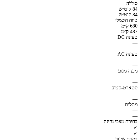
סוללה
84 קוט״ש
84 קוט״ש
טווח חשמלי
680 ק״מ
487 ק״מ
טעינה DC
—
—
טעינה AC
—
—
מבנה מנוע
—
—
סטארט-סטופ
—
—
מתלים
—
—
בחירת מצבי נהיגה
✓
✓
בקרת שיגור