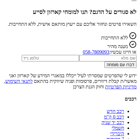
—
לא סגורים על הדגם? תנו למומחי קארזון לסייע
השאירו פרטים ונחזור אליכם עם ייעוץ מותאם אישית, ללא התחייבות.
ללא התחייבות
מענה מהיר
או חייגו עכשיו:
058-7809093
דברו עם מומחה
ידוע לי שהפרטים שמסרתי לעיל ייכללו במאגרי המידע של קארזון ואני
מאשר/ת קבלת דיוורים, פרסומות ופניה שיווקית בהתאם
לתנאי השימוש
,
מדיניות הפרטיות
וחוק הגנת הצרכן
רכבים
רכב חדש
רכב 0 ק"מ
רכב יד שניה
חשמלי
היברידי