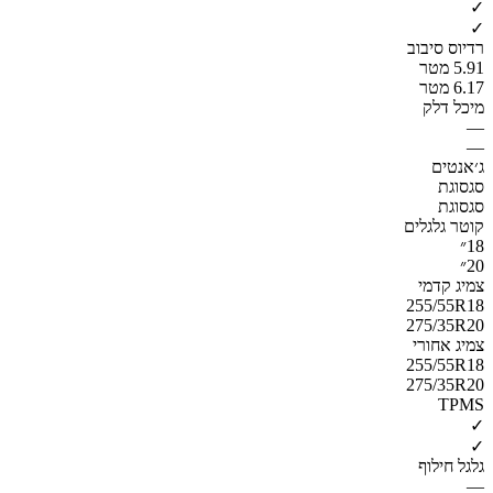
✓
✓
רדיוס סיבוב
5.91 מטר
6.17 מטר
מיכל דלק
—
—
ג׳אנטים
סגסוגת
סגסוגת
קוטר גלגלים
18״
20״
צמיג קדמי
255/55R18
275/35R20
צמיג אחורי
255/55R18
275/35R20
TPMS
✓
✓
גלגל חילוף
—