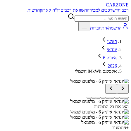
CARZONE
רכב חדש
רכבים למכירה
השוואת רכבים
דו"ח קארזון
חדשות
הרשמה/התחברות
ראשי
יונדאי
איוניק 6
2026
אקסלנס 84kWh חשמלי
הצג את כל התמונות
+
5
תמונות