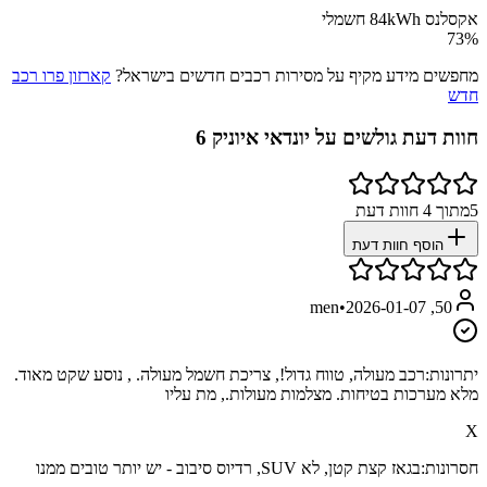
אקסלנס 84kWh חשמלי
73
%
מחפשים מידע מקיף על מסירות רכבים חדשים בישראל?
קארזון פרו רכב
חדש
חוות דעת גולשים על
יונדאי איוניק 6
5
מתוך
4
חוות דעת
הוסף חוות דעת
•
2026-01-07
50, men
יתרונות:
רכב מעולה, טווח גדול!, צריכת חשמל מעולה. , נוסע שקט מאוד.
מלא מערכות בטיחות. מצלמות מעולות., מת עליו
X
חסרונות:
בגאז קצת קטן, לא SUV, רדיוס סיבוב - יש יותר טובים ממנו