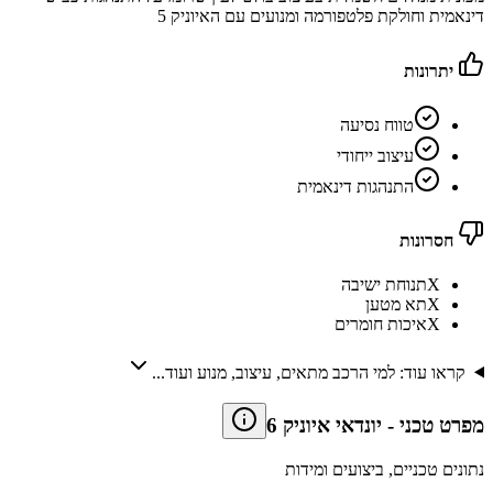
דינאמית וחולקת פלטפורמה ומנועים עם האיוניק 5
יתרונות
טווח נסיעה
עיצוב ייחודי
התנהגות דינאמית
חסרונות
X
תנוחת ישיבה
X
תא מטען
X
איכות חומרים
קראו עוד: למי הרכב מתאים, עיצוב, מנוע ועוד...
מפרט טכני
-
יונדאי איוניק 6
נתונים טכניים, ביצועים ומידות