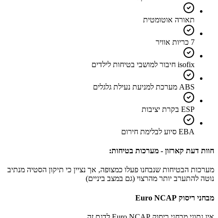
תאורה אוטומטית
7 כריות אוויר
isofix חיבור למושבי בטיחות לילדים
ABS מערכת למניעת נעילת גלגלים
ESP בקרת יציבות
EBA סיוע לבלימת חירום
חוות דעת קארזון - מערכות בטיחות:
מערכות הבטיחות שנבחנו פעלו כמצופה, אך נציין כי תיקון הסטיה מנתיב
נוטה להתערב יותר מהרצוי (גם במצב ביניים)
מבחני ריסוק Euro NCAP
אין נתוני מבחני ריסוק Euro NCAP לדגם זה