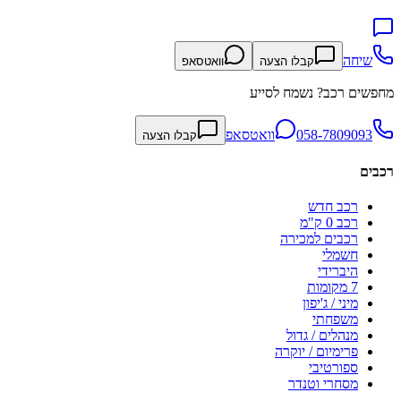
שיחה
קבלו הצעה
וואטסאפ
מחפשים רכב? נשמח לסייע
058-7809093
וואטסאפ
קבלו הצעה
רכבים
רכב חדש
רכב 0 ק"מ
רכבים למכירה
חשמלי
היברידי
7 מקומות
מיני / ג'יפון
משפחתי
מנהלים / גדול
פרימיום / יוקרה
ספורטיבי
מסחרי וטנדר