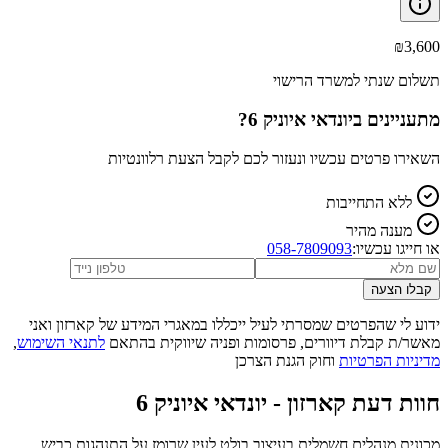
₪
3,600
תשלום שנתי למשרד הרישוי
מתעניינים ב
יונדאי איוניק 6
?
השאירו פרטים עכשיו ונעזור לכם לקבל הצעת רלוונטיות
ללא התחייבות
מענה מהיר
או חייגו עכשיו:
058-7809093
קבלו הצעה
ידוע לי שהפרטים שמסרתי לעיל ייכללו במאגרי המידע של קארזון ואני
מאשר/ת קבלת דיוורים, פרסומות ופניה שיווקית בהתאם
לתנאי השימוש
,
מדיניות הפרטיות
וחוק הגנת הצרכן
חוות דעת קארזון -
יונדאי איוניק 6
מכונית מנהלים חשמלית בעיצוב בולט לעין שרומז על התנהגות כביש