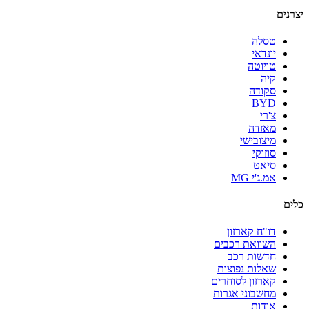
יצרנים
טסלה
יונדאי
טויוטה
קיה
סקודה
BYD
צ'רי
מאזדה
מיצובישי
סוזוקי
סיאט
אמ.ג'י MG
כלים
דו"ח קארזון
השוואת רכבים
חדשות רכב
שאלות נפוצות
קארזון לסוחרים
מחשבוני אגרות
אודות