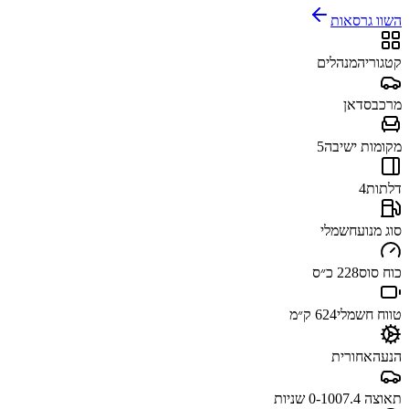
השוו גרסאות
קטגוריה
מנהלים
מרכב
סדאן
מקומות ישיבה
5
דלתות
4
סוג מנוע
חשמלי
כוח סוס
228 כ״ס
טווח חשמלי
624 ק״מ
הנעה
אחורית
תאוצה 0-100
7.4 שניות