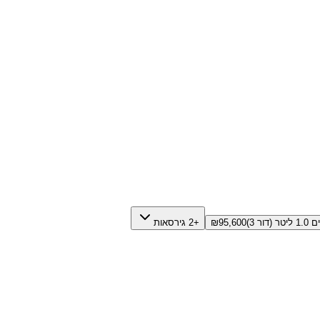
 (דור 3)
95,600
₪
+2 גירסאות