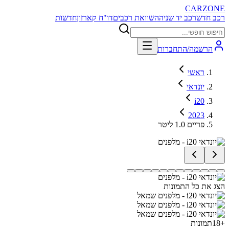
CARZONE
רכב חדש
רכב יד שניה
השוואת רכבים
דו"ח קארזון
חדשות
הרשמה/התחברות
ראשי
יונדאי
i20
2023
פריים 1.0 ליטר
הצג את כל התמונות
+
18
תמונות