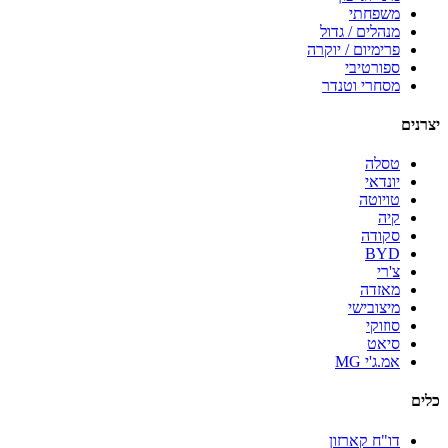
משפחתי
מנהלים / גדול
פרימיום / יוקרה
ספורטיבי
מסחרי וטנדר
יצרנים
טסלה
יונדאי
טויוטה
קיה
סקודה
BYD
צ'רי
מאזדה
מיצובישי
סוזוקי
סיאט
אמ.ג'י MG
כלים
דו"ח קארזון