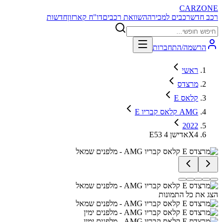
CARZONE
רכב חדש
רכבים למכירה
השוואת רכבים
דו"ח קארזון
חדשות
הרשמה/התחברות
ראשי
מרצדס
E קלאס
E קלאס קבריו AMG
2022
E53 אדישן 4X4
הצג את כל התמונות