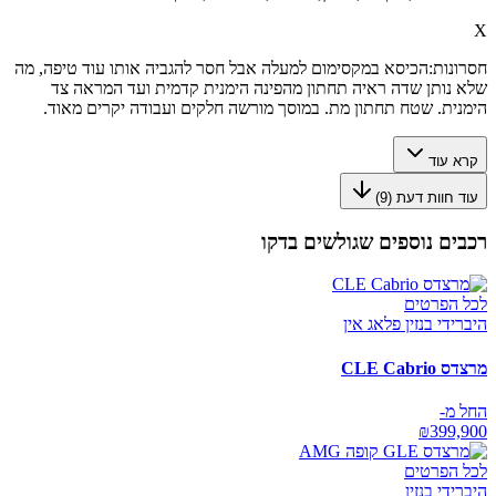
X
חסרונות:
הכיסא במקסימום למעלה אבל חסר להגביה אותו עוד טיפה, מה
שלא נותן שדה ראיה תחתון מהפינה הימנית קדמית ועד המראה צד
הימנית. שטח תחתון מת. במוסך מורשה חלקים ועבודה יקרים מאוד.
קרא עוד
עוד חוות דעת (
9
)
רכבים נוספים שגולשים בדקו
לכל הפרטים
היברידי בנזין פלאג אין
מרצדס CLE Cabrio
החל מ-
₪
399,900
לכל הפרטים
היברידי בנזין