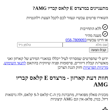
מתעניינים ב
מרצדס E קלאס קבריו AMG
?
השאירו פרטים עכשיו ונעזור לכם לקבל הצעת רלוונטיות
ללא התחייבות
מענה מהיר
או חייגו עכשיו:
058-7809093
קבלו הצעה
ידוע לי שהפרטים שמסרתי לעיל ייכללו במאגרי המידע של קארזון ואני
מאשר/ת קבלת דיוורים, פרסומות ופניה שיווקית בהתאם
לתנאי השימוש
,
מדיניות הפרטיות
וחוק הגנת הצרכן
חוות דעת קארזון -
מרצדס E קלאס קבריו
AMG
מכונית סאלון מפוארת, מתברגת בין ה-C קלאס ל-S קלאס, ולה גרסאות
דיזל, בנזין, פלאג-אין וגם AMG קיצוניות