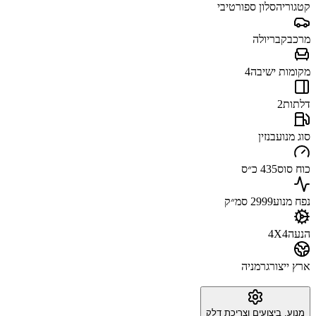
קטגוריה
סלון ספורטיבי
מרכב
קבריולה
מקומות ישיבה
4
דלתות
2
סוג מנוע
בנזין
כוח סוס
435 כ״ס
נפח מנוע
2999 סמ״ק
הנעה
4X4
ארץ ייצור
גרמניה
מנוע, ביצועים וצריכת דלק