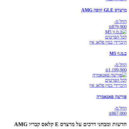
מרצדס GLE קופה AMG
החל מ-
₪
879,900
לכל הפרטים
היברידי בנזין פלאג אין
ב.מ.וו M5
החל מ-
₪
1,199,900
לכל הפרטים
היברידי בנזין פלאג אין
פורשה פאנאמרה
החל מ-
₪
867,000
חדשות ומבחני דרכים על
מרצדס E קלאס קבריו AMG