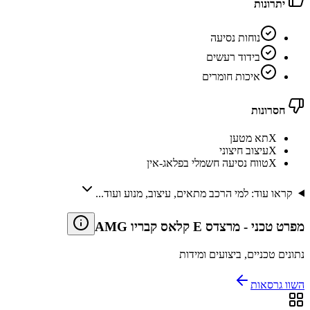
יתרונות
נוחות נסיעה
בידוד רעשים
איכות חומרים
חסרונות
X
תא מטען
X
עיצוב חיצוני
X
טווח נסיעה חשמלי בפלאג-אין
קראו עוד: למי הרכב מתאים, עיצוב, מנוע ועוד...
מפרט טכני
-
מרצדס E קלאס קבריו AMG
נתונים טכניים, ביצועים ומידות
השוו גרסאות