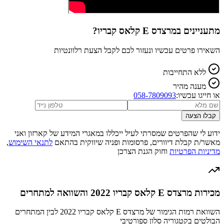
מתעניינים ב
מרצדס E קלאס קבריו
?
השאירו פרטים עכשיו ונעזור לכם לקבל הצעת רלוונטיות
ללא התחייבות
מענה מהיר
או חייגו עכשיו:
058-7809093
קבלו הצעה
ידוע לי שהפרטים שמסרתי לעיל ייכללו במאגרי המידע של קארזון ואני
מאשר/ת קבלת דיוורים, פרסומות ופניה שיווקית בהתאם
לתנאי השימוש
,
מדיניות הפרטיות
וחוק הגנת הצרכן
מכירות מרצדס E קלאס קבריו 2022 והשוואה למתחרים
השוואת רמות הגימור של מרצדס E קלאס קבריו 2022 לבין המתחרים
הבולטים בקטגוריה סלון ספורטיבי