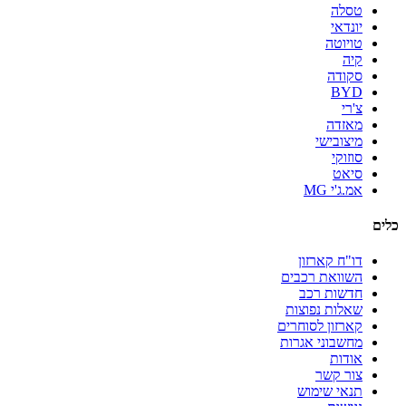
טסלה
יונדאי
טויוטה
קיה
סקודה
BYD
צ'רי
מאזדה
מיצובישי
סוזוקי
סיאט
אמ.ג'י MG
כלים
דו"ח קארזון
השוואת רכבים
חדשות רכב
שאלות נפוצות
קארזון לסוחרים
מחשבוני אגרות
אודות
צור קשר
תנאי שימוש