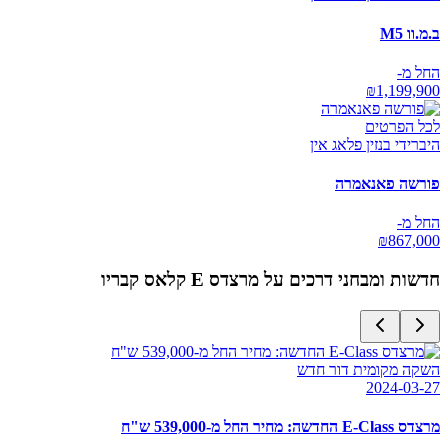
ב.מ.וו M5
החל מ-
₪
1,199,900
לכל הפרטים
היברידי בנזין פלאג אין
פורשה פאנאמרה
החל מ-
₪
867,000
חדשות ומבחני דרכים על
מרצדס E קלאס קבריו
השקה מקומית דור חדש
2024-03-27
מרצדס E-Class החדשה: מחיר החל מ-539,000 ש"ח