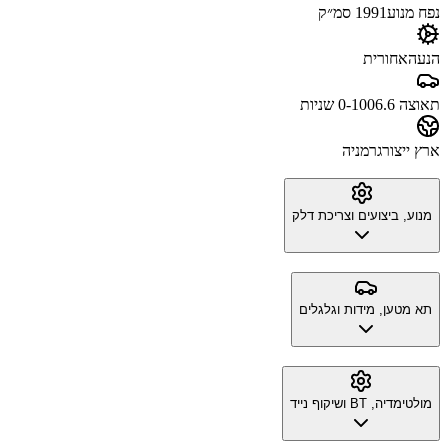
נפח מנוע
1991 סמ״ק
הנעה
אחורית
תאוצה 0-100
6.6 שניות
ארץ ייצור
גרמניה
מנוע, ביצועים וצריכת דלק
תא מטען, מידות וגלגלים
מולטימדיה, BT ושיקוף נייד