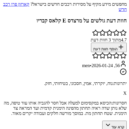
מחפשים מידע מקיף על מסירות רכבים חדשים בישראל?
קארזון פרו רכב
חדש
חוות דעת גולשים על
מרצדס E קלאס קבריו
4.7
מתוך
3
חוות דעת
הוסף חוות דעת
•
2026-01-24
56, men
יתרונות:
נוח, יוקרתי, אמין, חסכוני, בטיחותי, חזק.
X
חסרונות:
הכיסא במקסימום למעלה אבל חסר להגביה אותו עוד טיפה, מה
שלא נותן שדה ראיה תחתון מהפינה הימנית קדמית ועד המראה צד
הימנית. שטח תחתון מת. במוסך מורשה חלקים ועבודה יקרים מאוד.
קרא עוד