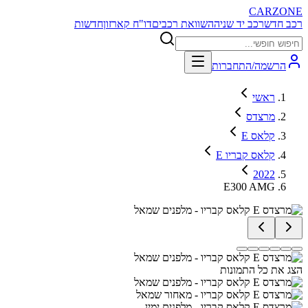
CARZONE
רכב חדש
רכב יד שניה
השוואת רכבים
דו"ח קארזון
חדשות
הרשמה/התחברות
ראשי
מרצדס
E קלאס
E קלאס קבריו
2022
E300 AMG
הצג את כל התמונות