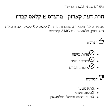
תשלום שנתי למשרד הרישוי
חוות דעת קארזון -
מרצדס E קלאס קבריו
מכונית סאלון מפוארת, מתברגת בין ה-C קלאס ל-S קלאס, ולה גרסאות
דיזל, בנזין, פלאג-אין וגם AMG קיצוניות
יתרונות
נוחות נסיעה
בידוד רעשים
איכות חומרים
חסרונות
X
תא מטען
X
עיצוב חיצוני
X
טווח נסיעה חשמלי בפלאג-אין