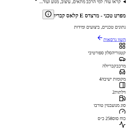
קראו עוד: למי הרכב מתאים, עיצוב, מנוע ועוד...
מפרט טכני
-
מרצדס E קלאס קבריו
נתונים טכניים, ביצועים ומידות
השוו גרסאות
קטגוריה
סלון ספורטיבי
מרכב
קבריולה
מקומות ישיבה
4
דלתות
2
סוג מנוע
בנזין טורבו
כוח סוס
258 כ״ס