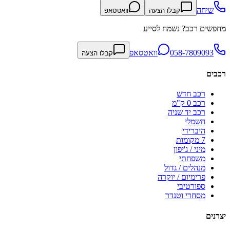
שיחה
קבלו הצעה
וואטסאפ
מחפשים רכב? נשמח לסייע
058-7809093
וואטסאפ
קבלו הצעה
רכבים
רכב חדש
רכב 0 ק"מ
רכב יד שניה
חשמלי
היברידי
7 מקומות
מיני / ג'יפון
משפחתי
מנהלים / גדול
פרימיום / יוקרה
ספורטיבי
מסחרי וטנדר
יצרנים