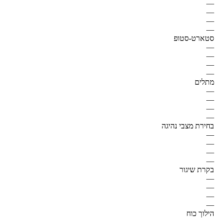
—
—
—
—
סטארט-סטופ
—
—
—
—
מתלים
—
—
—
—
בחירת מצבי נהיגה
—
—
—
—
בקרת שיגור
—
—
—
—
הילוך כוח