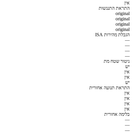
אין
התראת התנגשות
original
original
original
original
הגבלת מהירות ISA
—
—
—
—
ניטור שטח מת
יש
אין
אין
יש
התראת תנועה אחורית
אין
אין
אין
אין
בלימה אחורית
—
—
—