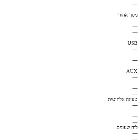
—
—
מסך אחורי
—
—
—
—
USB
—
—
—
—
AUX
—
—
—
—
טעינה אלחוטית
—
—
—
—
לוח שעונים
—
—