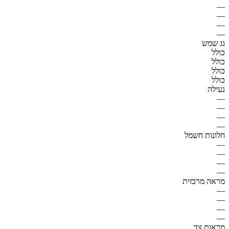
—
—
—
—
גג שמש
כולל
כולל
כולל
כולל
נעילה
—
—
—
—
חלונות חשמל
—
—
—
—
מראה מרכזית
—
—
—
—
מראות צד