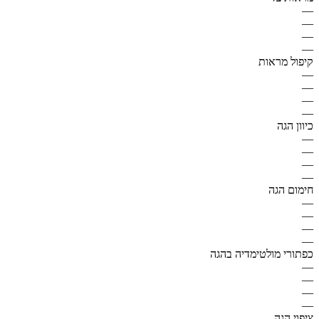
—
—
—
—
קיפול מראות
—
—
—
—
כיוון הגה
—
—
—
—
חימום הגה
—
—
—
—
כפתורי מולטימדיה בהגה
—
—
—
—
ציפוי הגה