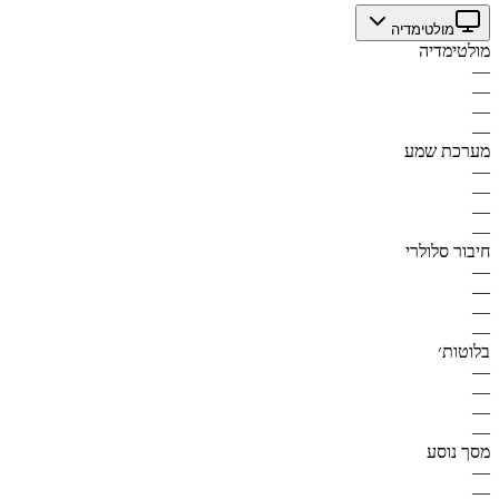
מולטימדיה
מולטימדיה
—
—
—
—
מערכת שמע
—
—
—
—
חיבור סלולרי
—
—
—
—
בלוטות׳
—
—
—
—
מסך נוסע
—
—