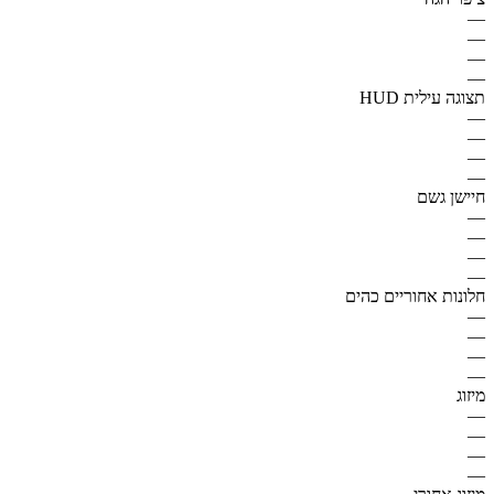
—
—
—
—
תצוגה עילית HUD
—
—
—
—
חיישן גשם
—
—
—
—
חלונות אחוריים כהים
—
—
—
—
מיזוג
—
—
—
—