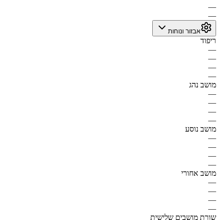
—
—
אבזור ונוחות
ריפוד
—
—
—
—
מושב נהג
—
—
—
—
מושב נוסע
—
—
—
—
מושב אחורי
—
—
—
—
שורת מושבים שלישית