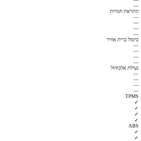
—
התראת חגורות
—
—
—
—
ביטול כרית אוויר
—
—
—
—
נעילת אלכוהול
—
—
—
—
TPMS
✓
✓
✓
✓
ABS
✓
✓