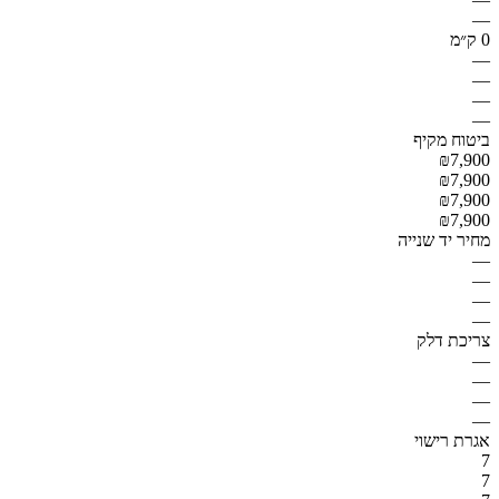
—
0 ק״מ
—
—
—
—
ביטוח מקיף
₪7,900
₪7,900
₪7,900
₪7,900
מחיר יד שנייה
—
—
—
—
צריכת דלק
—
—
—
—
אגרת רישוי
7
7