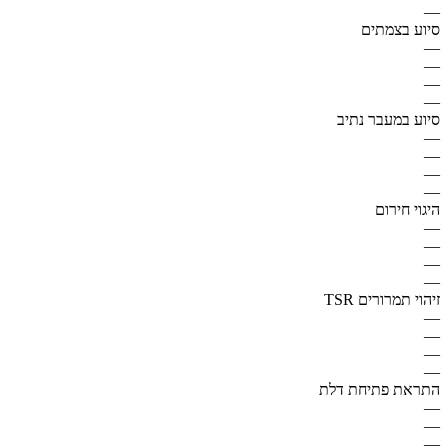
—
סיוע בצמתים
—
—
—
—
סיוע במעבר נתיב
—
—
—
—
היגוי חירום
—
—
—
—
זיהוי תמרורים TSR
—
—
—
—
התראת פתיחת דלת
—
—
—