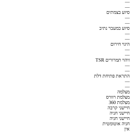
—
—
סיוע בצמתים
—
—
סיוע במעבר נתיב
—
—
היגוי חירום
—
—
זיהוי תמרורים TSR
—
—
התראת פתיחת דלת
—
—
מצלמה
מצלמת רוורס
מצלמת 360
חיישני קרבה
חיישני חניה
חיישני חניה
חניה אוטומטית
אין