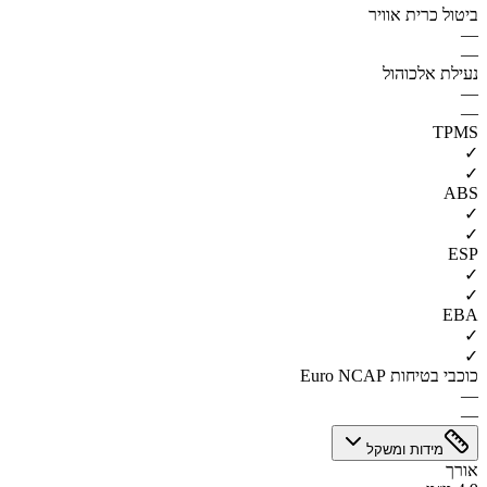
ביטול כרית אוויר
—
—
נעילת אלכוהול
—
—
TPMS
✓
✓
ABS
✓
✓
ESP
✓
✓
EBA
✓
✓
כוכבי בטיחות Euro NCAP
—
—
מידות ומשקל
אורך