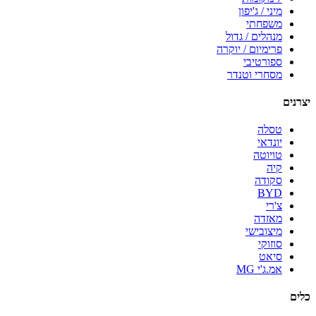
מיני / ג'יפון
משפחתי
מנהלים / גדול
פרימיום / יוקרה
ספורטיבי
מסחרי וטנדר
יצרנים
טסלה
יונדאי
טויוטה
קיה
סקודה
BYD
צ'רי
מאזדה
מיצובישי
סוזוקי
סיאט
אמ.ג'י MG
כלים