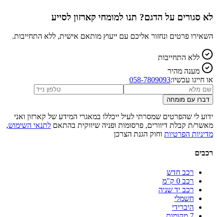
לא סגורים על הדגם? תנו למומחי קארזון לסייע
השאירו פרטים ונחזור אליכם עם ייעוץ מותאם אישית, ללא התחייבות.
ללא התחייבות
מענה מהיר
או חייגו עכשיו:
058-7809093
דברו עם מומחה
ידוע לי שהפרטים שמסרתי לעיל ייכללו במאגרי המידע של קארזון ואני
מאשר/ת קבלת דיוורים, פרסומות ופניה שיווקית בהתאם
לתנאי השימוש
,
מדיניות הפרטיות
וחוק הגנת הצרכן
רכבים
רכב חדש
רכב 0 ק"מ
רכב יד שניה
חשמלי
היברידי
7 מקומות