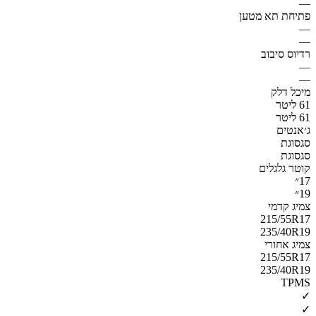
—
פתיחת תא מטען
—
—
רדיוס סיבוב
—
—
מיכל דלק
61 ליטר
61 ליטר
ג׳אנטים
סגסוגת
סגסוגת
קוטר גלגלים
17״
19״
צמיג קדמי
215/55R17
235/40R19
צמיג אחורי
215/55R17
235/40R19
TPMS
✓
✓