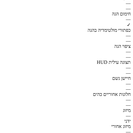
—
—
חימום הגה
—
✓
כפתורי מולטימדיה בהגה
—
—
ציפוי הגה
—
—
תצוגה עילית HUD
—
—
חיישן גשם
—
—
חלונות אחוריים כהים
—
—
מיזוג
—
ידני
מיזוג אחורי
—