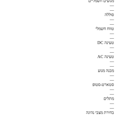
מנועים חשמליים
—
—
סוללה
—
—
טווח חשמלי
—
—
טעינה DC
—
—
טעינה AC
—
—
מבנה מנוע
—
—
סטארט-סטופ
—
—
מתלים
—
—
בחירת מצבי נהיגה