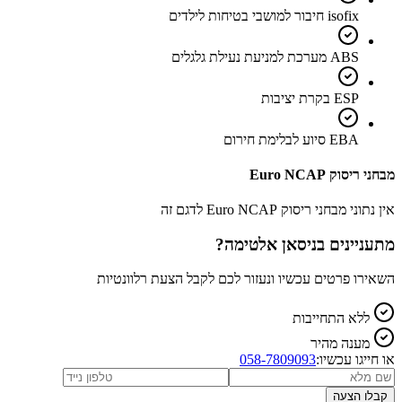
isofix חיבור למושבי בטיחות לילדים
ABS מערכת למניעת נעילת גלגלים
ESP בקרת יציבות
EBA סיוע לבלימת חירום
מבחני ריסוק Euro NCAP
אין נתוני מבחני ריסוק Euro NCAP לדגם זה
מתעניינים ב
ניסאן אלטימה
?
השאירו פרטים עכשיו ונעזור לכם לקבל הצעת רלוונטיות
ללא התחייבות
מענה מהיר
או חייגו עכשיו:
058-7809093
קבלו הצעה