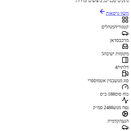
נתונים טכניים, ביצועים ומידות
השוו גרסאות
קטגוריה
מנהלים
מרכב
סדאן
מקומות ישיבה
5
דלתות
4
סוג מנוע
בנזין אטמוספרי
כוח סוס
188 כ״ס
נפח מנוע
2488 סמ״ק
הנעה
קדמית