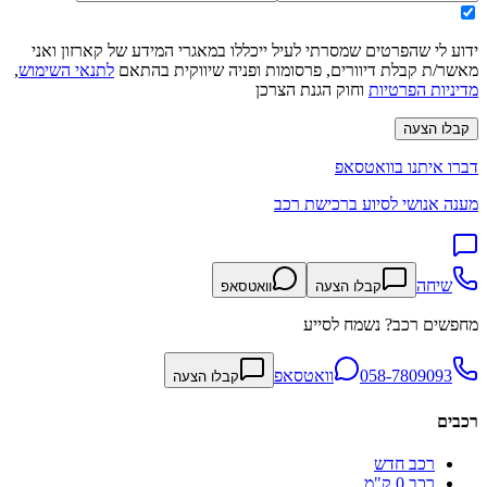
ידוע לי שהפרטים שמסרתי לעיל ייכללו במאגרי המידע של קארזון ואני
מאשר/ת קבלת דיוורים, פרסומות ופניה שיווקית בהתאם
לתנאי השימוש
,
מדיניות הפרטיות
וחוק הגנת הצרכן
קבלו הצעה
דברו איתנו בוואטסאפ
מענה אנושי לסיוע ברכישת רכב
שיחה
קבלו הצעה
וואטסאפ
מחפשים רכב? נשמח לסייע
058-7809093
וואטסאפ
קבלו הצעה
רכבים
רכב חדש
רכב 0 ק"מ