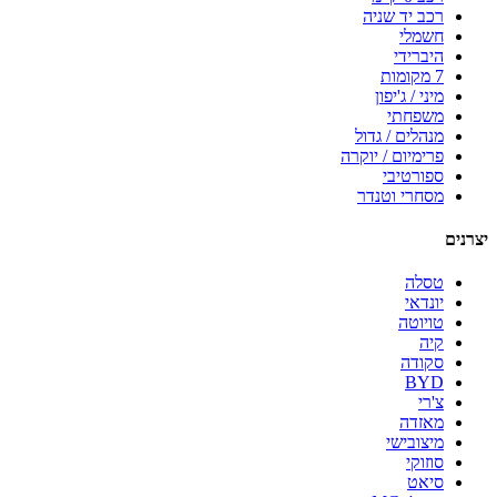
רכב יד שניה
חשמלי
היברידי
7 מקומות
מיני / ג'יפון
משפחתי
מנהלים / גדול
פרימיום / יוקרה
ספורטיבי
מסחרי וטנדר
יצרנים
טסלה
יונדאי
טויוטה
קיה
סקודה
BYD
צ'רי
מאזדה
מיצובישי
סוזוקי
סיאט