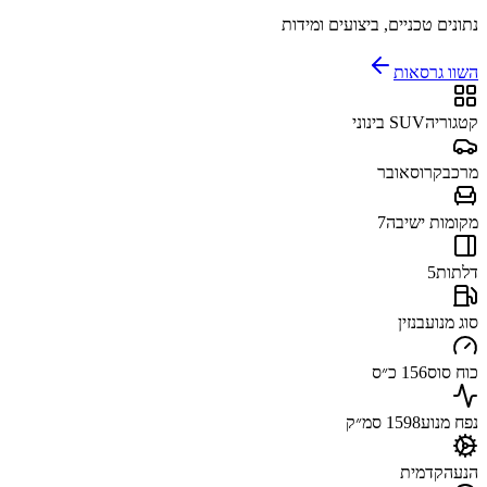
נתונים טכניים, ביצועים ומידות
השוו גרסאות
קטגוריה
SUV בינוני
מרכב
קרוסאובר
מקומות ישיבה
7
דלתות
5
סוג מנוע
בנזין
כוח סוס
156 כ״ס
נפח מנוע
1598 סמ״ק
הנעה
קדמית