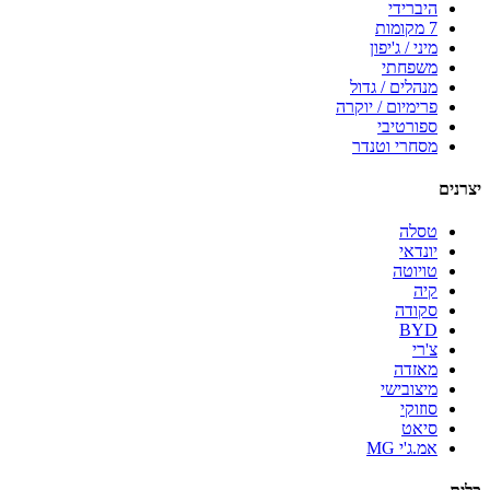
היברידי
7 מקומות
מיני / ג'יפון
משפחתי
מנהלים / גדול
פרימיום / יוקרה
ספורטיבי
מסחרי וטנדר
יצרנים
טסלה
יונדאי
טויוטה
קיה
סקודה
BYD
צ'רי
מאזדה
מיצובישי
סוזוקי
סיאט
אמ.ג'י MG