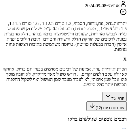
אנונימי
•
2024-09-08
יתרונות:
גדול, נוח,מרווח, חסכוני, 1.2 טורבו 1:12.5 , 1.6 טורבו 1:11.5,
1.5 דיזל 1:16.5, , מהנה יחסית,כרגע זול ב-0 ק"מ. יש לבדוק שנה/חודש
עליה לכביש ואחריות., שעונים ודיגיטליזציה ברמה גבוהה., חלק מהבעיות
נכונות לרכיבים של הזרקת הדלק הישירה והטורבו. תיבת הילוכים יפנית
אייסין (חברה בבעלות טויוטה). טויוטה משתמשת בתיבות רציפות פחות
נעימות.
X
חסרונות:
ירידת ערך, אמינות של רכיבים מסוימים בבנזין וגם בדיזל, אחזקה
לא זולה עקב חלפים יקרים.. , דורש טיפול מאד מדוקדק. לא חובה מוסך
פיגו אבל שמן איכותי, לא לעבור מעבר לזמן הטיפול ואף לשקול החלפות
תכופות יותר כולל טיימינג.
קרא עוד
עוד חוות דעת (
12
)
רכבים נוספים שגולשים בדקו