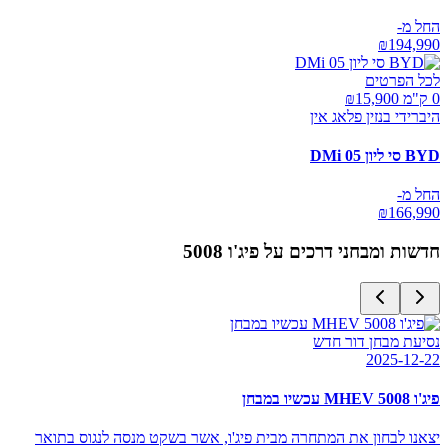
החל מ-
₪
194,990
לכל הפרטים
0 ק"מ ₪
15,900
היברידי בנזין פלאג אין
BYD סי ליון 05 DMi
החל מ-
₪
166,990
חדשות ומבחני דרכים על
פיג'ו 5008
נסיעת מבחן דור חדש
2025-12-22
פיג'ו 5008 MHEV עכשיו במבחן
יצאנו לבחון את המתחרה מבית פיג'ו, אשר בשקט מנסה לנגוס בתואר