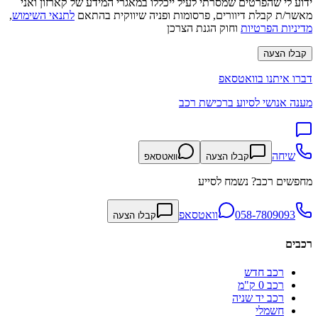
ידוע לי שהפרטים שמסרתי לעיל ייכללו במאגרי המידע של קארזון ואני
מאשר/ת קבלת דיוורים, פרסומות ופניה שיווקית בהתאם
לתנאי השימוש
,
מדיניות הפרטיות
וחוק הגנת הצרכן
קבלו הצעה
דברו איתנו בוואטסאפ
מענה אנושי לסיוע ברכישת רכב
שיחה
קבלו הצעה
וואטסאפ
מחפשים רכב? נשמח לסייע
058-7809093
וואטסאפ
קבלו הצעה
רכבים
רכב חדש
רכב 0 ק"מ
רכב יד שניה
חשמלי