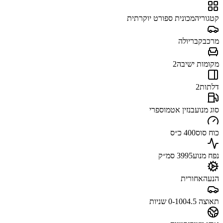
קטגוריה
מכונית ספורט יוקרתית
מרכב
קבריולה
מקומות ישיבה
2
דלתות
2
סוג מנוע
בנזין אטמוספרי
כוח סוס
400 כ״ס
נפח מנוע
3995 סמ״ק
הנעה
אחורית
תאוצה 0-100
4.5 שניות