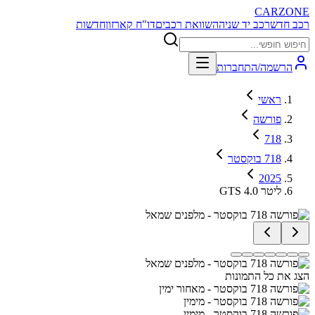
CARZONE
רכב חדש
רכב יד שניה
השוואת רכבים
דו"ח קארזון
חדשות
הרשמה/התחברות
ראשי
פורשה
718
718 בוקסטר
2025
GTS 4.0 ליטר
הצג את כל התמונות