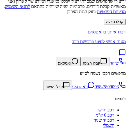
ידוע לי שהפרטים שמסרתי לעיל ייכללו במאגרי המידע של קארזון ואני
מאשר/ת קבלת דיוורים, פרסומות ופניה שיווקית בהתאם
לתנאי השימוש
,
מדיניות הפרטיות
וחוק הגנת הצרכן
קבלו הצעה
דברו איתנו בוואטסאפ
מענה אנושי לסיוע ברכישת רכב
שיחה
קבלו הצעה
וואטסאפ
מחפשים רכב? נשמח לסייע
058-7809093
וואטסאפ
קבלו הצעה
רכבים
רכב חדש
רכב 0 ק"מ
רכב יד שניה
חשמלי