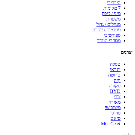
היברידי
7 מקומות
מיני / ג'יפון
משפחתי
מנהלים / גדול
פרימיום / יוקרה
ספורטיבי
מסחרי וטנדר
יצרנים
טסלה
יונדאי
טויוטה
קיה
סקודה
BYD
צ'רי
מאזדה
מיצובישי
סוזוקי
סיאט
אמ.ג'י MG