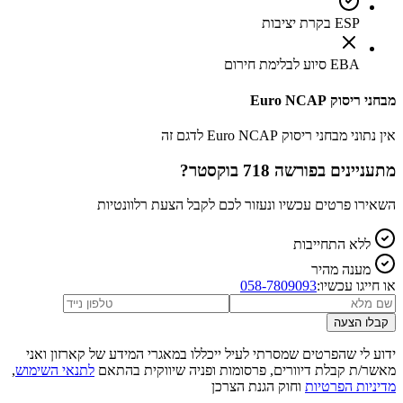
ESP בקרת יציבות
EBA סיוע לבלימת חירום
מבחני ריסוק Euro NCAP
אין נתוני מבחני ריסוק Euro NCAP לדגם זה
מתעניינים ב
פורשה 718 בוקסטר
?
השאירו פרטים עכשיו ונעזור לכם לקבל הצעת רלוונטיות
ללא התחייבות
מענה מהיר
או חייגו עכשיו:
058-7809093
קבלו הצעה
ידוע לי שהפרטים שמסרתי לעיל ייכללו במאגרי המידע של קארזון ואני
מאשר/ת קבלת דיוורים, פרסומות ופניה שיווקית בהתאם
לתנאי השימוש
,
מדיניות הפרטיות
וחוק הגנת הצרכן