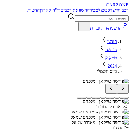
CARZONE
רכב חדש
רכבים למכירה
השוואת רכבים
דו"ח קארזון
חדשות
הרשמה/התחברות
ראשי
פורשה
טייקאן
2024
בייס חשמלי
הצג את כל התמונות
+
7
תמונות