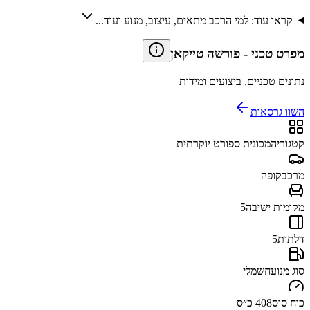
קראו עוד: למי הרכב מתאים, עיצוב, מנוע ועוד...
מפרט טכני
-
פורשה טייקאן
נתונים טכניים, ביצועים ומידות
השוו גרסאות
קטגוריה
מכונית ספורט יוקרתית
מרכב
קופה
מקומות ישיבה
5
דלתות
5
סוג מנוע
חשמלי
כוח סוס
408 כ״ס