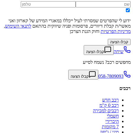
ידוע לי שהפרטים שמסרתי לעיל ייכללו במאגרי המידע של קארזון ואני
מאשר/ת קבלת דיוורים, פרסומות ופניה שיווקית בהתאם
לתנאי השימוש
,
מדיניות הפרטיות
וחוק הגנת הצרכן
קבלו הצעה
שיחה
קבלו הצעה
מחפשים רכב? נשמח לסייע
058-7809093
קבלו הצעה
רכבים
רכב חדש
רכב 0 ק"מ
רכבים למכירה
חשמלי
היברידי
7 מקומות
מיני / ג'יפון