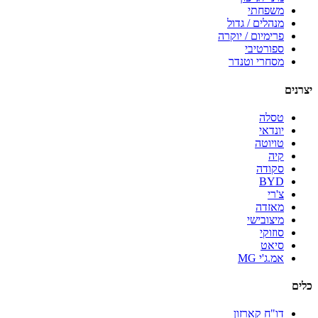
משפחתי
מנהלים / גדול
פרימיום / יוקרה
ספורטיבי
מסחרי וטנדר
יצרנים
טסלה
יונדאי
טויוטה
קיה
סקודה
BYD
צ'רי
מאזדה
מיצובישי
סוזוקי
סיאט
אמ.ג'י MG
כלים
דו"ח קארזון